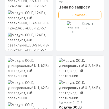
0,95 cos
Материал корпуса:
Цена по запросу
Экструдированный алюминиевый
профиль (анодированный),
Заказать
прозрачное минеральное стекло.
Скачать
КП
Модуль GOLD, 124 Вт,
светодиодный
светильник,LSS-ST-U-
18-124-20460-4000-120-
67
Код товара - 01-0019
Мощность: 124 Вт
Модуль GOLD,