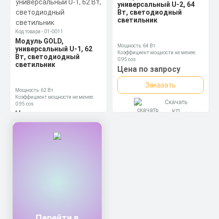
Коэффициент мощности не менее:
универсальный U-2, 64
0,95 cos
Вт, светодиодный
Материал корпуса:
Цена по запросу
светильник
Экструдированный алюминиевый
профиль (анодированный),
Код товара - 01-0011
Заказать
прозрачное минеральное стекло.
Модуль GOLD,
Мощность: 64 Вт
универсальный U-1, 62
Скачать
Коэффициент мощности не менее:
Вт, светодиодный
КП
0,95 cos
светильник
Материал корпуса:
Цена по запросу
Экструдированный алюминиевый
профиль (анодированный),
Заказать
прозрачное минеральное стекло.
Мощность: 62 Вт
Коэффициент мощности не менее:
Скачать
0,95 cos
Материал корпуса:
КП
Цена по запросу
Экструдированный алюминиевый
профиль (анодированный),
Заказать
прозрачное минеральное стекло.
Скачать
КП
Перейти в