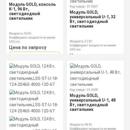
Модуль GOLD, консоль
Код товара - 01-0007
K-1, 96 Вт,
Модуль GOLD,
светодиодный
универсальный U-1, 32
светильник
Вт, светодиодный
светильник
Мощность: 96 Вт
Коэффициент мощности не менее:
Мощность: 32 Вт
0,95 cos
Коэффициент мощности не менее:
Материал корпуса:
Цена по запросу
0,95 cos
Экструдированный алюминиевый
Материал корпуса:
профиль (анодированный),
Цена по запросу
Заказать
Экструдированный алюминиевый
прозрачное минеральное стекло.
профиль (анодированный),
Заказать
прозрачное минеральное стекло.
Скачать
КП
Скачать
КП
Код товара - 01-0009
Модуль GOLD,
универсальный U-1, 48
Вт, светодиодный
светильник
Мощность: 48 Вт
Коэффициент мощности не менее: