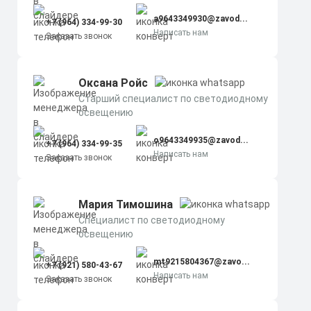
a9643349930@zavod...
+7 (964) 334-99-30
Написать нам
Заказать звонок
Оксана Ройс
Старший специалист по светодиодному
освещению
o9643349935@zavod...
+7 (964) 334-99-35
Написать нам
Заказать звонок
Мария Тимошина
Cпециалист по светодиодному
освещению
mt9215804367@zavo...
+7 (921) 580-43-67
Написать нам
Заказать звонок