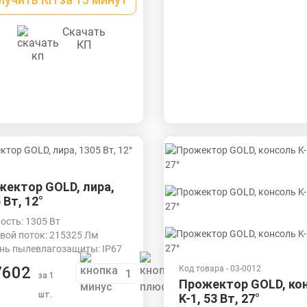
) с силиконовой
адкой.
Скачать
КП
жектор GOLD, лира,
 Вт, 12°
сть: 1305 Вт
вой поток: 215325 Лм
нь пылевлагозащиты: IP67
7602
Код товара - 03-0012
за 1
Прожектор GOLD, ко
шт.
K-1, 53 Вт, 27°