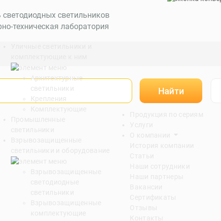
ь светодиодных светильников
рно-техническая лаборатория
Уличные светильники и
комплектующие к ним
Архитектурные
светильники
Найти
Крепления
Комплектующие
Продукция по сериям
Промышленные
Услуги
светильники
О компании
Взрывозащищенные
История компании
светильники и оборудование
Статьи
Наши сотрудники
Взрывозащищенные
Наши партнеры
светодиодные
Вакансии
светильники
Сертификаты
Взрывозащищенные
Отзывы
комплектующие
Контакты