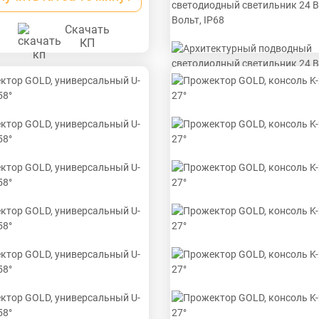
) с силиконовой
адкой.
Скачать
КП