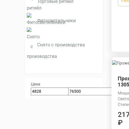
Торговые ритейл
(ПММА
прокл
Фитосветильники
Снято с производства
Про
1305
Цена
Мощно
Свето
Степе
21
₽