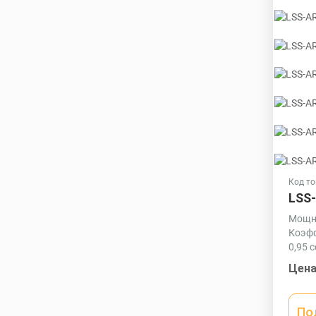
Код то
LSS-
Мощно
Коэфф
0,95 c
Матер
Цена
Экст
профи
втори
По