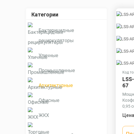
Категории
Бактерицидные
рециркуляторы
Уличные
Промышленные
Код то
LSS-
67
Архитектурные
Мощно
Офисные
Коэфф
0,95 c
Матер
Цена
ЖКХ
Экст
профи
втори
По