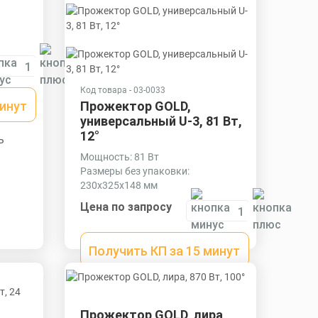
15x140
Код товара - 03-0033
минут
Прожектор GOLD,
универсальный U-3, 81 Вт,
12°
ь
Мощность: 81 Вт
Размеры без упаковки:
230x325x148 мм
Размеры в упаковке: 250x340x140
Цена по запросу
мм
Получить КП за 15 минут
Скачать
КП
Прожектор GOLD, лира,