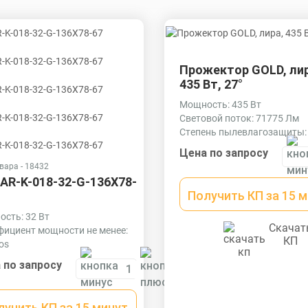
Прожектор GOLD, лир
435 Вт, 27°
Мощность: 435 Вт
Световой поток: 71775 Лм
Степень пылевлагозащиты:
Цена по запросу
вара - 18432
AR-K-018-32-G-136X78-
Получить КП за 15 
сть: 32 Вт
Скачат
ициент мощности не менее:
КП
os
иал корпуса:
 по запросу
рудированный алюминиевый
ль (анодированный),
чная оптика из акрила
лучить КП за 15 минут