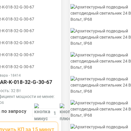
вара - 18414
AR-K-018-32-G-30-67
сть: 32 Вт
ициент мощности не менее:
os
иал корпуса:
 по запросу
рудированный алюминиевый
ль (анодированный),
чная оптика из акрила
лучить КП за 15 минут