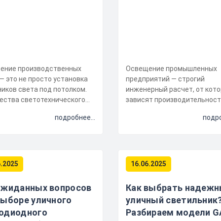
ение производственных
Освещение промышленных
— это не просто установка
предприятий — строгий
иков света под потолком.
инженерный расчет, от кото
чества светотехнического
зависят производительнос
я зависит безопасность п...
труда, безопасность и расх
подробнее...
подро
Разбираем алгори...
6.2025
16.06.2025
ожиданных вопросов
Как выбрать надеж
выборе уличного
уличный светильник
одиодного
Разбираем модели G