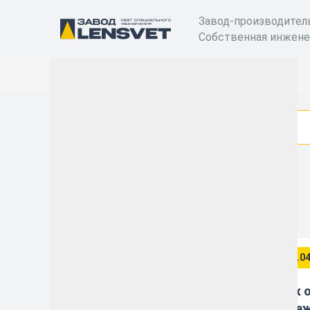
Завод-производител
Собственная инжене
Статьи
СТАТЬИ
21.04.2026
21.0
Как осветить
Как 
парковочные зоны и
одеж