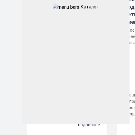
этажи паркингов: выбор
прод
Каталог
светильников и нормы
свет
освещения
осве
Освещение парковки — это прежде
Освещ
всего безопасность.
это п
Недостаточная яркость,
Грамо
неравномерный световой поток и
освещ
устаревшие светильники создают
форми
подробнее...
риски для вод...
влияет