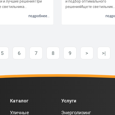
и и лучшие решения При
и подбор оптимального
е светильника
решенияИщете светильник
диодного уличного важно
светодиодный уличный IP65
подробнее...
подро
ать его э...
его аналог? Мы по...
5
6
7
8
9
>
>|
Каталог
Услуги
Уличные
Энерголизинг