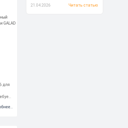
21.04.2026
Читать статью
6 для
ребует
е
бнее...