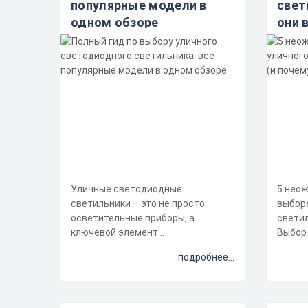
популярные модели в
свет
одном обзоре
они 
Уличные светодиодные
5 нео
светильники – это не просто
выбор
осветительные приборы, а
светил
ключевой элемент
Выбор
энергоэффективности,
светил
подробнее...
безопасности и долговечности
освещения...