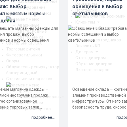
Взрывозащищенное
Реквизиты
аж: выбор
освещения и выбор
оборудование
Портфолио
ильников и нормы
светильников
Офисные светильники
щения
Клиентам
Аварийные
Гарантийный ремонт
светодиодные
Сотрудникам
светильники
Обучение сотрудников
Светильники ЖКХ
Заказать КП
Торговые ритейл
Дилерам
Фитосветильники
Стать дилером
Опоры
Обучение дилеров
Облучатель-рециркулятор
Экспорт товаров
бактерицидный
Светильники под заказ
ение магазина одежды —
Освещение склада — крити
Прочее
рямой инструмент продаж.
элемент производственной
Усовершенствованные
тно организованное
инфраструктуры. От него за
светильники
ение торговых залов
безопасность труда, скорос
Снято с производства
рует первое впечатление,
обработки заказов и уровен
подробнее...
подро
 на пов...
энергоз...