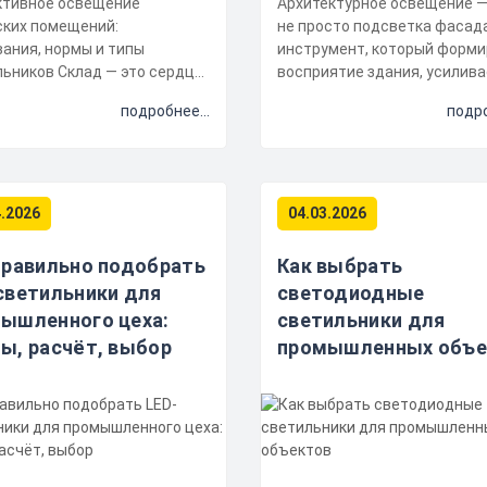
тивное освещение
Архитектурное освещение —
ских помещений:
не просто подсветка фасада
ания, нормы и типы
инструмент, который форми
клад — это сердце
восприятие здания, усилива
ики любого предприятия.
статус и обеспечивает без...
подробнее...
подро
ьное осве...
4.2026
04.03.2026
правильно подобрать
Как выбрать
светильники для
светодиодные
ышленного цеха:
светильники для
ы, расчёт, выбор
промышленных объе