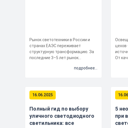
Рынок светотехники в России и
Освещ
странах ЕАЭС переживает
цехов 
структурную трансформацию. За
источн
последние 3–5 лет рынок
От ка
светильников сместился от
решени
подробнее...
ценовой конкурен...
16.06.2025
16.0
Полный гид по выбору
5 не
уличного светодиодного
при 
светильника: все
свет