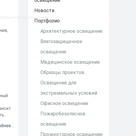
освещение
Новости
Калькулятор экономии
Портфолио
Архитектурное освещение
Влагозащищенное
освещение
Медицинское освещение
Образцы проектов
Освещение для
экстремальных условий
чный
Офисное освещение
висит
Пожаробезопасное
ть
ь
освещение
бнее...
Прожекторное освещение