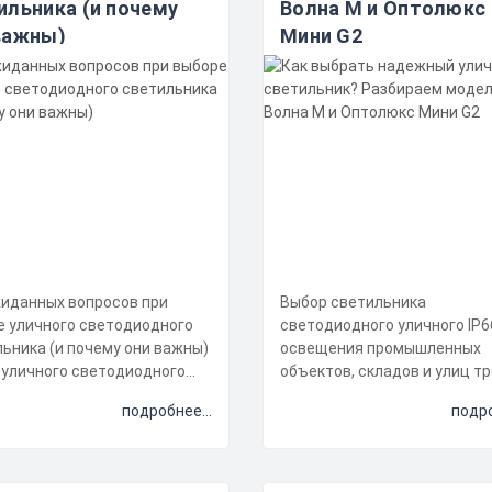
ильника (и почему
Волна M и Оптолюкс
важны)
Мини G2
жиданных вопросов при
Выбор светильника
е уличного светодиодного
светодиодного уличного IP6
ьника (и почему они важны)
освещения промышленных
 уличного светодиодного
объектов, складов и улиц т
ьника – это не просто ...
внимания к деталям. В числ
подробнее...
подро
популярных модел...