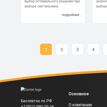
выбор оптимального решения При
аналог
выборе светильника
выбор
светодиодного уличного важно у...
свето
подробнее...
учитыв
1
2
3
4
Основное
Бесплатно по РФ
О компании
+7 (921) 090-20-16