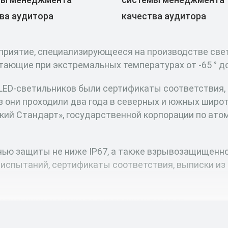
ва аудитора
качества аудитора
иятие, специализирующееся на производстве свети
ающие при экстремальных температурах от -65 ° до 
х LED-светильников были сертификаты соответствия
з они проходили два года в северных и южных широт
ский Стандарт», государственной корпорации по ато
нью защиты не ниже IP67, а также взрывозащищенн
спытаний, сертификаты соответствия, выписки из 
етильники вы можете в карточках товаров.