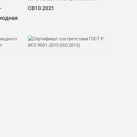
-
СВ10.2021
иодная