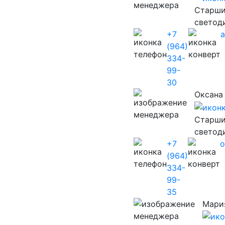
Старши
светод
+7
(964)
334-
99-
30
Оксана
Старши
светод
+7
o
(964)
334-
99-
35
Мари