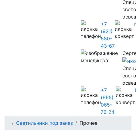
Cпец
свет
осве
+7
(921)
580-
43-67
Серг
Cпец
свет
осве
+7
(965)
065-
76-24
Светильники под заказ
Прочее