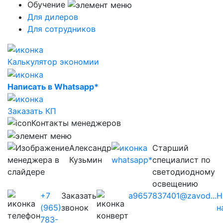
Обучение
Для дилеров
Для сотрудников
Калькулятор экономии
Написать в Whatsapp*
Заказать КП
Контакты менеджеров
Александр
Старший
Кузьмин
специалист по
светодиодному
освещению
+7
Заказать
a9657837401@zavod...
Н
(965)
звонок
н
783-