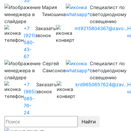
35
Мария
Cпециалист по
Тимошина
светодиодному
освещению
+7
Заказать
mt9215804367@zavo...
Н
(921)
звонок
н
580-
43-
67
Сергей
Cпециалист по
Самсонов
светодиодному
освещению
+7
Заказать
krd9650657624@zav...
Н
(965)
звонок
н
065-
76-
24
Найти