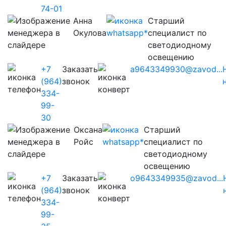
74-01
Анна
Старший
Окулова
специалист по
светодиодному
освещению
+7
Заказать
a9643349930@zavod...
(964)
звонок
334-
99-
30
Оксана
Старший
Ройс
специалист по
светодиодному
освещению
+7
Заказать
o9643349935@zavod...
(964)
звонок
334-
99-