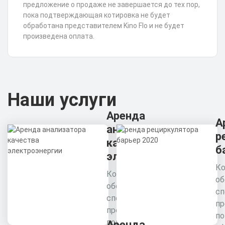
предложение о продаже не завершается до тех пор,
пока подтверждающая котировка не будет
обработана представителем Kino Flo и не будет
произведена оплата.
Наши услуги
Аренда
А
анализатора
р
качества
б
электроэнергии
Ко
Комплексное
об
обследование
сп
специалистами
пр
предприятия для
п
повышения
Аренда