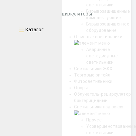
светильники
Взрывозащищенные
Бактерицидные рециркуляторы
комплектующие
Взрывозащищенное
Каталог
оборудование
Уличные
Офисные светильники
Промышленные
Аварийные
светодиодные
светильники
Архитектурные
Светильники ЖКХ
Торговые ритейл
Офисные
Фитосветильники
Опоры
Облучатель-рециркулятор
ЖКХ
бактерицидный
Светильники под заказ
Торговые ритейл
Прочее
Усовершенствованные
светильники
Фитосветильники