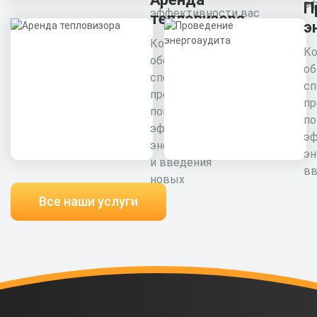
эф
П
эффективности вас
тепловизора
э
Комплексное
Ко
обследование
об
специалистами
сп
предприятия для
пр
повышения
п
эффективности
э
энергоресурсов
эн
и введения
вв
новых
Все наши услуги