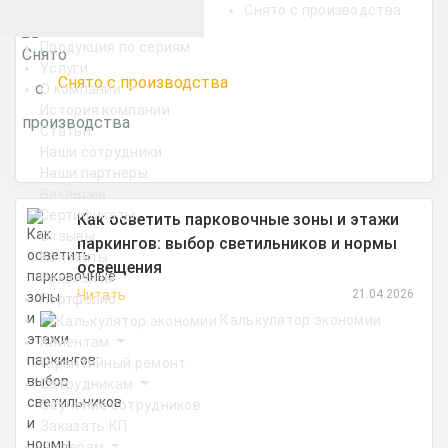
Снято с производства
Продукция по сериям
Услуги
Снято с производства
О компании
История компании
Статьи
Наши сотрудники
Наши партнеры
Вакансии
Сертификаты
Как осветить парковочные зоны и этажи
Отзывы
паркингов: выбор светильников и нормы
Контакты
освещения
Реквизиты
Читать
21.04.2026
Портфолио
Калькулятор экономии
Клиентам
Гарантийный ремонт
Сотрудникам
Обучение сотрудников
Заказать КП
Дилерам