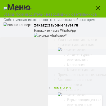
Меню
Завод-производитель светодиодных светильников
Собственная инженерно-техническая лаборатория
zakaz@zavod-lensvet.ru
Напишите нам в WhatsApp
Уличные светильники и
8 (800) 775-65-74
комплектующие к ним
Заказать звонок
Архитектурные
светильники
Крепления
Комплектующие
Найти
Промышленные светильники
Взрывозащищенные
светильники и
Снято с производства
S/MTP-141S
оборудование
Категории
Взрывозащищенные
светодиодные