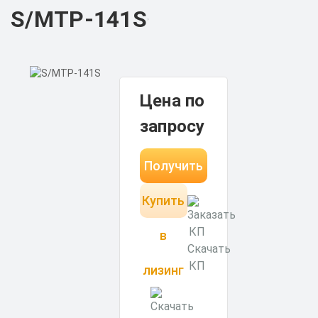
S/MTP-141S
Цена по
запросу
Получить
Купить
КП за 15
минут
в
Скачать
КП
лизинг