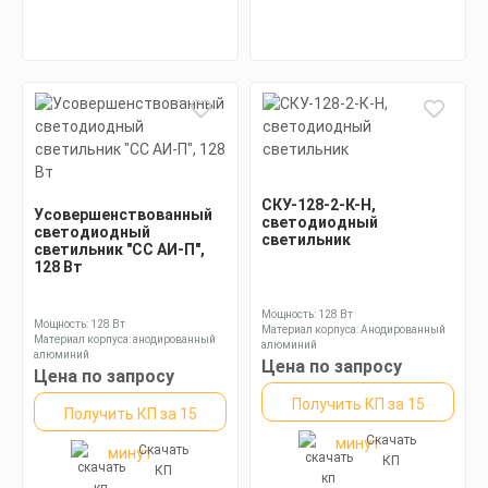
СКУ-128-2-К-Н,
Усовершенствованный
светодиодный
светодиодный
светильник
светильник "СС АИ-П",
128 Вт
Мощность: 128 Вт
Мощность: 128 Вт
Материал корпуса: Анодированный
Материал корпуса: анодированный
алюминий
алюминий
Размеры без упаковки: 350х225х130
Цена по запросу
Размеры без упаковки: 250х300х130
Цена по запросу
мм
мм
Получить КП за 15
Получить КП за 15
Скачать
минут
Скачать
минут
КП
КП