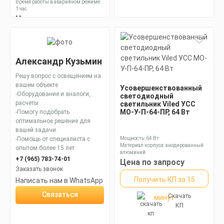
Время работы в аварийном режиме:
1 час
Количество светодиодов: 144 шт
Цена по запросу
Получить КП за 15
Скачать
минут
Александр Кузьмин
КП
Решу вопрос с освещением на
вашем объекте
Усовершенствованный
-Оборудование и аналоги,
светодиодный
расчеты
светильник Viled УСС
МО-У-П-64-ПР, 64 Вт
-Помогу подобрать
оптимальное решение для
вашей задачи.
-Помощь от специалиста с
Мощность: 64 Вт
Материал корпуса: анодированный
опытом более 15 лет.
алюминий
+7 (965) 783-74-01
Размеры без упаковки: 280х200х150
Цена по запросу
мм
Заказать звонок
Получить КП за 15
Написать нам в WhatsApp
Связаться
Скачать
минут
КП