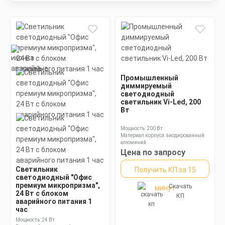
Промышленный
диммируемый
светодиодный
светильник Vi-Led, 200
Вт
Мощность: 200 Вт
Материал корпуса: анодированный
алюминий
Размеры без упаковки: 650х170х110
Цена по запросу
мм
Светильник
Получить КП за 15
светодиодный "Офис
премиум микропризма",
Скачать
минут
24 Вт с блоком
КП
аварийного питания 1
час
Мощность: 24 Вт