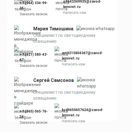
o9643349935@zavod-
+7 (964) 334-99-
lensvet.ru
35
Написать нам
Заказать звонок
Мария Тимошина
Cпециалист по светодиодному
освещению
mt9215804367@zavod-
+7 (921) 580-43-
lensvet.ru
67
Написать нам
Заказать звонок
Сергей Самсонов
Cпециалист по светодиодному
освещению
krd9650657624@zavod-
+7 (965) 065-76-
lensvet.ru
24
Написать нам
Заказать звонок