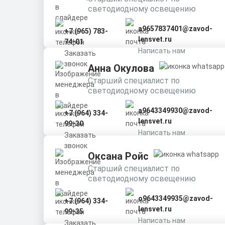
светодиодному освещению
a9657837401@zavod-
+7 (965) 783-
lensvet.ru
74-01
Написать нам
Заказать
звонок
Анна Окулова
Старший специалист по
светодиодному освещению
a9643349930@zavod-
+7 (964) 334-
lensvet.ru
99-30
Написать нам
Заказать
звонок
Оксана Ройс
Старший специалист по
светодиодному освещению
o9643349935@zavod-
+7 (964) 334-
lensvet.ru
99-35
Написать нам
Заказать