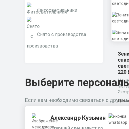
Фитосветильники
Снято с производства
Зен
спа
све
220 
Выберите персонал
Мощно
Матер
Экст
проф
Если вам необходимо связаться с другим
Цена
Разме
200х
Александр Кузьмин
По
Старший специалист по