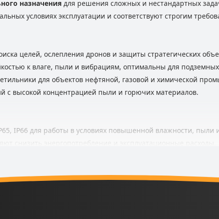
ного назначения
для решения сложных и нестандартных задач
льных условиях эксплуатации и соответствуют строгим требов
ка целей, ослепления дронов и защиты стратегических объе
остью к влаге, пыли и вибрациям, оптимальны для подземных
льники для объектов нефтяной, газовой и химической пром
с высокой концентрацией пыли и горючих материалов.
5, IP66 для работы в условиях повышенной влажности, пыли 
ют снизить энергопотребление и эксплуатационные расходы.
ысокой устойчивостью к коррозии и механическим воздействи
одным стандартам для применения на опасных производствен
оборонное освещение, обеспечивая эффективность работы и з
ьник под ваши задачи.