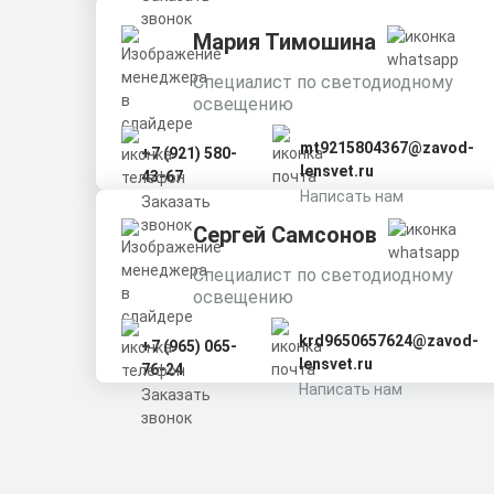
звонок
Мария Тимошина
Cпециалист по светодиодному
освещению
mt9215804367@zavod-
+7 (921) 580-
lensvet.ru
43-67
Написать нам
Заказать
звонок
Сергей Самсонов
Cпециалист по светодиодному
освещению
krd9650657624@zavod-
+7 (965) 065-
lensvet.ru
76-24
Написать нам
Заказать
звонок