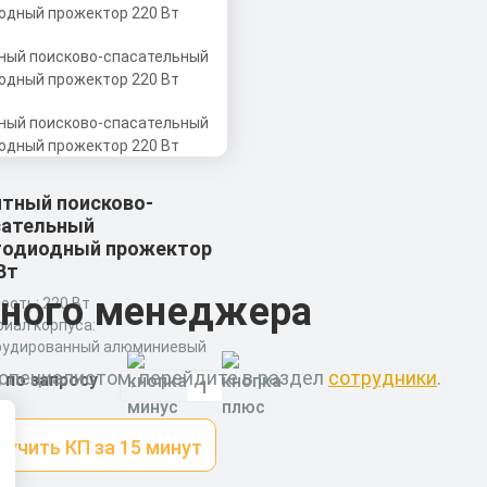
итный поисково-
сательный
тодиодный прожектор
Вт
ьного менеджера
сть: 220 Вт
иал корпуса:
рудированный алюминиевый
иль
 специалистом, перейдите в раздел
сотрудники
.
 по запросу
ры без упаковки: ⌀
400мм
лучить КП за 15 минут