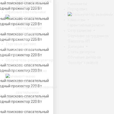
Взрывозащищенное
Реквизиты
оборудование
Портфолио
Офисные светильники
Клиентам
Аварийные
Гарантийный ремонт
светодиодные
Сотрудникам
светильники
Обучение сотрудников
Светильники ЖКХ
Заказать КП
Торговые ритейл
Дилерам
Фитосветильники
Стать дилером
Опоры
Обучение дилеров
Облучатель-рециркулятор
Экспорт товаров
бактерицидный
Светильники под заказ
Прочее
Усовершенствованные
светильники
Снято с производства