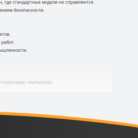
, где стандартные модели не справляются.
аниям безопасности.
ктов.
 работ.
ышленности.
и перепадов температур.
ям.
ных объектах.
ащиту персонала. Если требуется