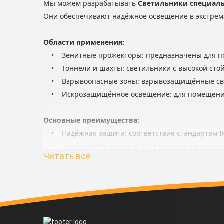
Мы можем разрабатывать
Светильники специаль
Они обеспечивают надёжное освещение в экстрема
Области применения:
• Зенитные прожекторы: предназначены для поис
• Тоннели и шахты: светильники с высокой стойк
• Взрывоопасные зоны: взрывозащищённые свети
• Искрозащищённое освещение: для помещений 
Основные преимущества:
• Надёжная защита: соответствие стандартам IP6
• Энергоэффективность: LED-технологии позволя
Читать всё
• Долговечность: использование материалов с в
• Безопасность: разработка по ГОСТ и междунар
Наши решения ориентированы на промышленное и 
индивидуальная разработка — мы создадим светил