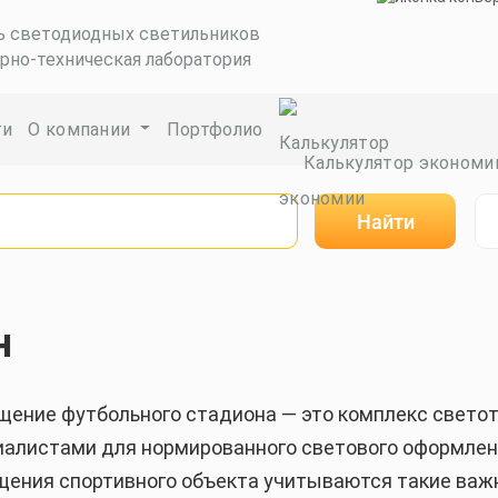
ь светодиодных светильников
рно-техническая лаборатория
ги
О компании
Портфолио
Калькулятор экономи
Найти
н
щение футбольного стадиона ― это комплекс свето
иалистами для нормированного светового оформлен
щения спортивного объекта учитываются такие важ