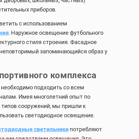
х дворовых, школьных, частных)
етительных приборов.
ветить с использованием
ния
. Наружное освещение футбольного
ектурного стиля строения. Фасадное
 неповторимый запоминающийся образ у
портивного комплекса
х необходимо подходить со всем
налам. Имея многолетний опыт по
 типов сооружений, мы пришли к
ользовать светодиодное освещение.
етодиодные светильники
потребляют
чными средствами освещения. Это