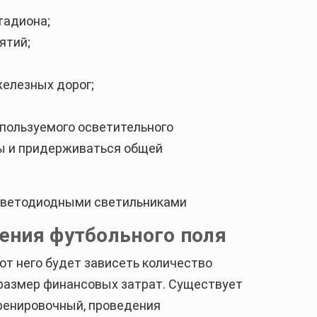
тадиона;
ятий;
железных дорог;
спользуемого осветительного
ы и придерживаться общей
ения футбольного поля
т него будет зависеть количество
 размер финансовых затрат. Существует
ренировочный, проведения