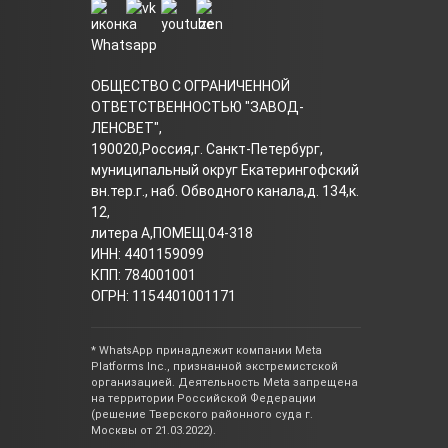
ОБЩЕСТВО С ОГРАНИЧЕННОЙ
ОТВЕТСТВЕННОСТЬЮ "ЗАВОД-
ЛЕНСВЕТ",
190020,Россия,г. Санкт-Петербург,
муниципальный округ Екатерингофский
вн.тер.г., наб. Обводного канала,д. 134,к.
12,
литера А,ПОМЕЩ.04-318
ИНН: 4401159099
КПП: 784001001
ОГРН: 1154401001171
* WhatsApp принадлежит компании Meta
Platforms Inc., признанной экстремистской
организацией. Деятельность Meta запрещена
на территории Российской Федерации
(решение Тверского районного суда г.
Москвы от 21.03.2022).