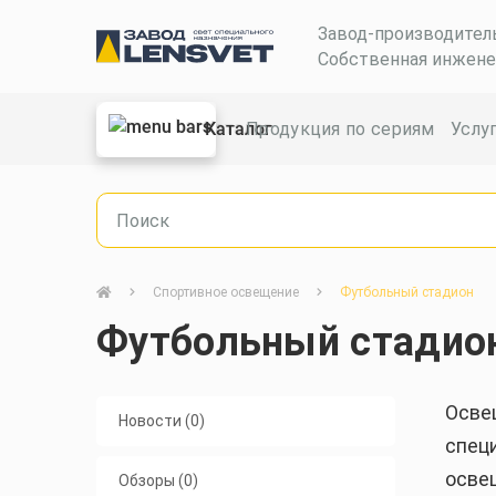
Завод-производител
Собственная инжене
Каталог
Продукция по сериям
Услу
Спортивное освещение
Футбольный стадион
Футбольный стадио
Осве
Новости (0)
спец
осве
Обзоры (0)