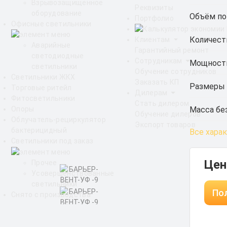
Взрывозащищенное
Реквизиты
оборудование
Объём по
Портфолио
Офисные светильники
Количест
Клиентам
Аварийные
Гарантийный ремонт
светодиодные
Сотрудникам
Мощность
светильники
Обучение сотрудников
Светильники ЖКХ
Заказать КП
Размеры 
Торговые ритейл
Дилерам
Фитосветильники
Стать дилером
Масса без
Опоры
Обучение дилеров
Облучатель-рециркулятор
Экспорт товаров
бактерицидный
Все хара
Светильники под заказ
Цен
Прочее
Усовершенствованные
светильники
Пол
Снято с производства