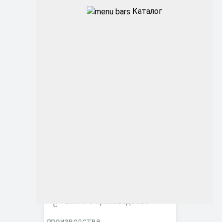
Каталог
Промышленные
Архитектурные
Офисные
ЖКХ
Торговые ритейл
Фитосветильники
Снято с производства