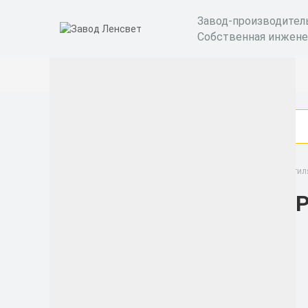
Завод-производител
Собственная инжене
Облучатель-рециркулятор бактерицидный
Вентил
БАР
Категории
Бактерицидные
рециркуляторы
Уличные