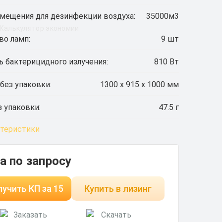
мещения для дезинфекции воздуха:
35000м3
Калькулятор экономии
во ламп:
9 шт
 бактерицидного излучения:
810 Вт
без упаковки:
1300 x 915 x 1000 мм
 упаковки:
47.5 г
ктеристики
а по запросу
учить КП за 15
Купить в лизинг
минут