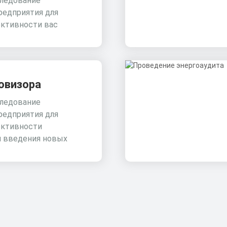
ледование
редприятия для
ктивности вас
овизора
ледование
редприятия для
ктивности
и введения новых