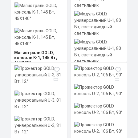
Цена по запросу
Экструдированный
алюминиевый профиль
Получить КП за 15
(анодированный), прозрачное
минеральное стекло.
Скачать
минут
КП
Магистраль GOLD,
консоль K-1, 145 Вт,
45X140°
Модуль GOLD,
универсальный U-1, 80
Вт, светодиодный
светильник
Мощность: 145 Вт
Коэффициент мощности не менее:
0,95 cos
Материал корпуса:
Цена по запросу
Мощность: 80 Вт
Экструдированный
Коэффициент мощности не менее:
алюминиевый профиль
0,95 cos
Получить КП за 15
(анодированный), вторичная
Материал корпуса:
Цена по запросу
оптика из акрила (ПММА) с
Экструдированный
силиконовой прокладкой.
Скачать
алюминиевый профиль
минут
Получить КП за 15
(анодированный), прозрачное
КП
минеральное стекло.
Скачать
минут