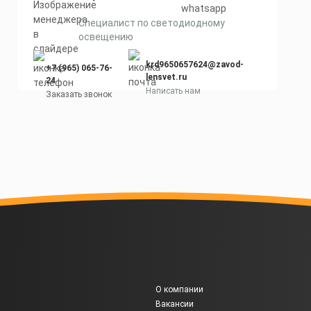
Cпециалист по светодиодному
освещению
krd9650657624@zavod-
+7 (965) 065-76-
lensvet.ru
24
Написать нам
Заказать звонок
О компании
Вакансии