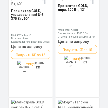
Прожектор GOLD,
Мощность: 250 Вт
Коэффициент мощности не менее:
лира, 290 Вт, 12°
Прожектор GOLD,
0,95 cos
универсальный U-3,
Материал корпуса:
Цена по запросу
375 Вт, 60°
Экструдированный
алюминиевый профиль
Получить КП за 15
(анодированный), вторичная
оптика из акрила (ПММА) с
Мощность: 290 Вт
силиконовой прокладкой.
Скачать
Световой поток: 47850 Лм
минут
Мощность: 375 Вт
Степень пылевлагозащиты: IP67
КП
Гаратния: 5 лет
Цена по запросу
Коэффициент мощности не менее:
0,95 cos
Цена по запросу
Получить КП за 15
Получить КП за 15
Скачать
минут
КП
Скачать
минут
КП