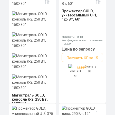
Мощность: 27 Вт
Размеры без упаковки:
Прожектор GOLD,
230x105x148 мм
Магистраль GOLD,
универсальный U-1,
Размеры в упаковке:
Цена по запросу
консоль K-1, 27 Вт,
125 Вт, 60°
250x115x140 мм
30X120°,
Получить КП за 15
светодиодный
светильник
Скачать
минут
Мощность: 125 Вт
КП
Мощность: 27 Вт
Коэффициент мощности не менее:
Коэффициент мощности не менее:
0,95 cos
0,95 cos
Материал корпуса: Золотой
Цена по запросу
Материал корпуса:
экструдированный
Цена по запросу
Экструдированный
алюминиевый профиля
Получить КП за 15
алюминиевый профиль
(анодированный) , вторичная
Получить КП за 15
(анодированный), вторичная
оптика из акрила (ПММА) с
оптика из акрила (ПММА) с
силиконовой прокладкой.
Скачать
минут
силиконовой прокладкой.
Скачать
минут
КП
КП
Магистраль GOLD,
консоль K-2, 250 Вт,
150X80°