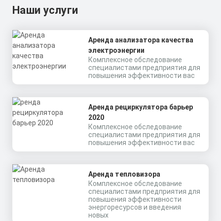
Наши услуги
Аренда анализатора качества
электроэнергии
Комплексное обследование
специалистами предприятия для
повышения эффективности вас
Магистраль GOLD,
консоль K-2, 106 Вт,
45X140°,
LSS-AR-U-018-32-B-
светодиодный
136X78-67
Аренда рециркулятора барьер
светильник
2020
Комплексное обследование
Мощность: 106 Вт
специалистами предприятия для
Коэффициент мощности не менее:
повышения эффективности вас
0,95 cos
Мощность: 32 Вт
Материал корпуса:
Цена по запросу
Коэффициент мощности не менее:
Экструдированный
0,95 cos
алюминиевый профиль
Материал корпуса:
Цена по запросу
Получить КП за 15
(анодированный), вторичная
Аренда тепловизора
Экструдированный
оптика из акрила (ПММА) с
алюминиевый профиль
Комплексное обследование
силиконовой прокладкой.
Скачать
Получить КП за 15
минут
(анодированный), вторичная
специалистами предприятия для
оптика из акрила (ПММА) с
КП
повышения эффективности
силиконовой прокладкой.
Скачать
минут
энергоресурсов и введения
КП
новых