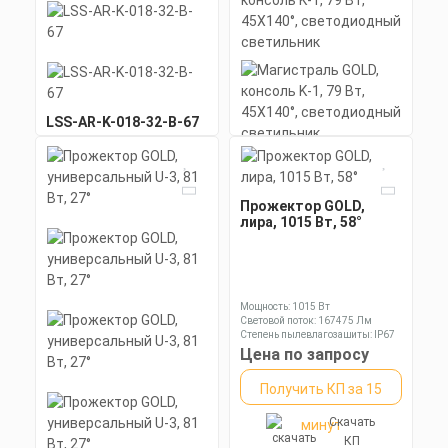
LSS-AR-K-018-32-B-67
Магистраль GOLD,
консоль K-1, 79 Вт,
45X140°,
светодиодный
Прожектор GOLD,
светильник
лира, 1015 Вт, 58°
Мощность: 32 Вт
Коэффициент мощности не менее:
0,95 cos
Мощность: 79 Вт
Материал корпуса:
Коэффициент мощности не менее:
Цена по запросу
Экструдированный
0,95 cos
алюминиевый профиль
Материал корпуса:
Цена по запросу
Получить КП за 15
(анодированный), вторичная
Экструдированный
Мощность: 1015 Вт
оптика из акрила (ПММА) с
алюминиевый профиль
Световой поток: 167475 Лм
Получить КП за 15
силиконовой прокладкой.
(анодированный), вторичная
Степень пылевлагозащиты: IP67
Скачать
минут
оптика из акрила (ПММА) с
Цена по запросу
КП
силиконовой прокладкой.
Скачать
минут
КП
Получить КП за 15
Скачать
минут
КП