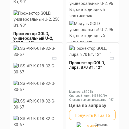
Коэффициент мощности не менее:
0,95 cos
Материал корпуса:
Цена по запросу
Экструдированный
алюминиевый профиль
Получить КП за 15
(анодированный), прозрачное
минеральное стекло.
Скачать
минут
Прожектор GOLD,
КП
универсальный U-2,
250 Вт, 90°
Модуль GOLD,
универсальный U-2, 96
Вт, светодиодный
светильник
Прожектор GOLD,
Мощность: 250 Вт
Гаратния: 5 лет
лира, 870 Вт, 12°
Коэффициент мощности не менее:
0,95 cos
Цена по запросу
Мощность: 96 Вт
Коэффициент мощности не менее:
0,95 cos
Получить КП за 15
Материал корпуса:
Цена по запросу
Экструдированный
Мощность: 870 Вт
Скачать
алюминиевый профиль
Световой поток: 143550 Лм
минут
Получить КП за 15
(анодированный), прозрачное
Степень пылевлагозащиты: IP67
КП
минеральное стекло.
Цена по запросу
Скачать
минут
КП
Получить КП за 15
Скачать
минут