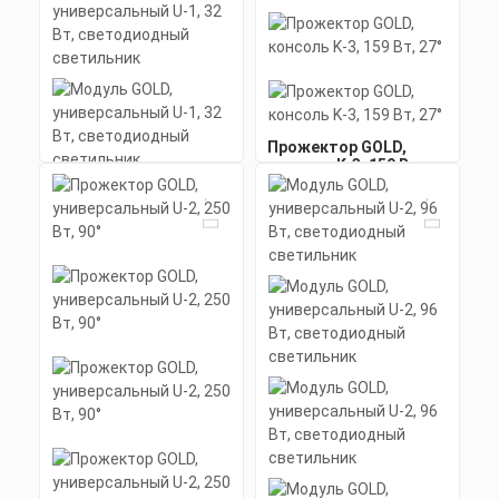
Прожектор GOLD,
консоль K-3, 159 Вт,
27°
Мощность: 159 Вт
Размеры без упаковки:
380x325x135 мм
Размеры в упаковке:
Цена по запросу
410x340x140 мм
Получить КП за 15
Модуль GOLD,
Скачать
минут
универсальный U-1, 32
КП
Вт, светодиодный
светильник
Мощность: 32 Вт