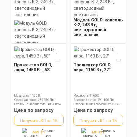
Модуль GOLD, консоль
K-2, 248 Вт,
светодиодный
светильник
Модуль GOLD, консоль
Мощность: 248 Вт
K-3, 240 Вт,
Коэффициент мощности не менее:
светодиодный
0,95 cos
светильник
Материал корпуса:
Прожектор GOLD,
Цена по запросу
Прожектор GOLD,
Экструдированный
лира, 1450 Вт, 58°
лира, 1160 Вт, 27°
алюминиевый профиль
Получить КП за 15
(анодированный), прозрачное
Мощность: 240 Вт
минеральное стекло.
Коэффициент мощности не менее:
Скачать
минут
0,95 cos
Материал корпуса:
КП
Цена по запросу
Экструдированный
Мощность: 1450 Вт
Мощность: 1160 Вт
алюминиевый профиль
Световой поток: 239250 Лм
Световой поток: 191 400 Лм
Получить КП за 15
(анодированный), прозрачное
Степень пылевлагозащиты: IP67
Степень пылевлагозащиты: IP67
минеральное стекло.
Цена по запросу
Цена по запросу
Скачать
минут
КП
Получить КП за 15
Получить КП за 15
Скачать
Скачать
минут
минут
КП
КП