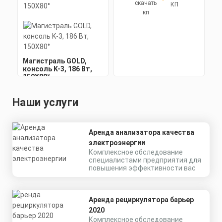
КП
Магистраль GOLD,
консоль K-3, 186 Вт,
150X80°
Наши услуги
Мощность: 186 Вт
Коэффициент мощности не менее:
0,95 cos
Аренда анализатора качества
Материал корпуса:
Цена по запросу
Экструдированный
электроэнергии
алюминиевый профиль
Получить КП за 15
Комплексное обследование
(анодированный), вторичная
специалистами предприятия для
оптика из акрила (ПММА) с
силиконовой прокладкой.
повышения эффективности вас
Скачать
минут
КП
Аренда рециркулятора барьер
2020
Комплексное обследование