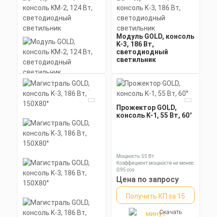
Модуль GOLD, консоль
K-3, 186 Вт,
светодиодный
светильник
Модуль GOLD, консоль
Мощность: 186 Вт
KM-2, 124 Вт,
Коэффициент мощности не менее:
светодиодный
0,95 cos
светильник
Материал корпуса:
Цена по запросу
Прожектор GOLD,
Экструдированный
консоль K-1, 55 Вт, 60°
алюминиевый профиль
Получить КП за 15
(анодированный), прозрачное
Мощность: 124 Вт
минеральное стекло.
Коэффициент мощности не менее:
Скачать
минут
0,95 cos
Материал корпуса:
КП
Цена по запросу
Экструдированный
Мощность: 55 Вт
алюминиевый профиль
Коэффициент мощности не менее:
Получить КП за 15
(анодированный), прозрачное
0,95 cos
минеральное стекло.
Материал корпуса:
Цена по запросу
Экструдированный
Скачать
минут
алюминиевый профиль
КП
Получить КП за 15
(анодированный), вторичная
оптика из акрила (ПММА) с
силиконовой прокладкой.
Скачать
минут