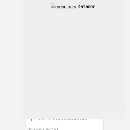
Каталог
Промышленные
Архитектурные
Офисные
ЖКХ
Торговые ритейл
Фитосветильники
Снято с производства