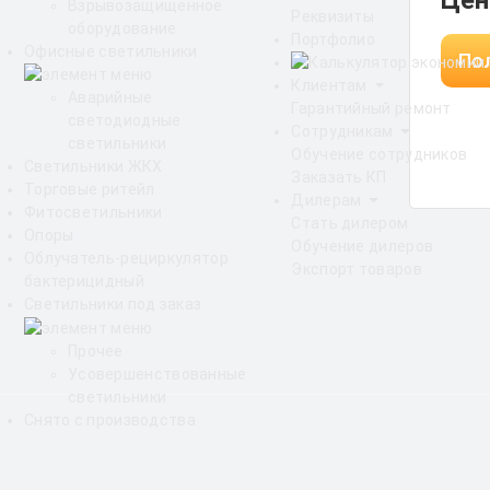
Цен
Взрывозащищенное
Реквизиты
оборудование
Портфолио
Офисные светильники
Пол
Клиентам
Аварийные
Гарантийный ремонт
светодиодные
Сотрудникам
светильники
Обучение сотрудников
Светильники ЖКХ
Заказать КП
Торговые ритейл
Дилерам
Фитосветильники
Стать дилером
Опоры
Обучение дилеров
Облучатель-рециркулятор
Экспорт товаров
бактерицидный
Светильники под заказ
Прочее
Усовершенствованные
светильники
Снято с производства