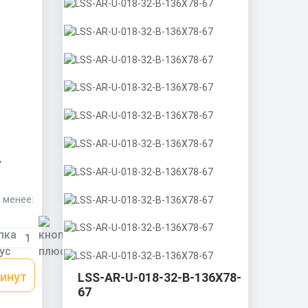
7
 менее:
ниевый
а
минут
LSS-AR-U-018-32-B-136X78-
ладкой.
67