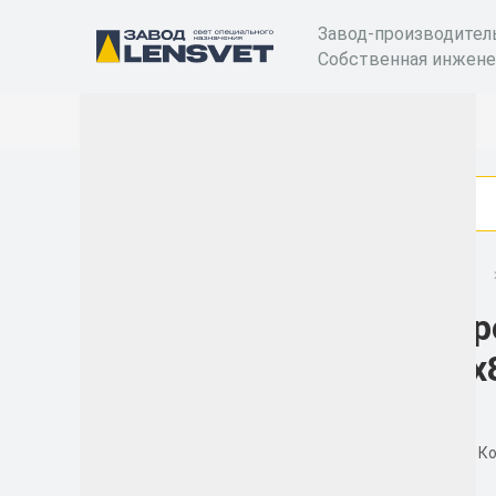
Завод-производител
Собственная инжене
Комплектующие
Распределительные коробки
Кор
Категории
85х
Бактерицидные
рециркуляторы
Уличные