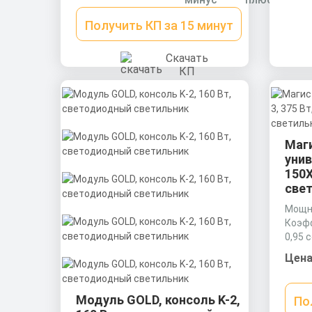
профиль (анодированный),
прозрачное минеральное стекло.
Получить КП за 15 минут
Скачать
КП
Маг
унив
150
све
Мощно
Коэф
0,95 
Матер
Цена
Экст
профи
втори
Модуль GOLD, консоль K-2,
По
(ПММА