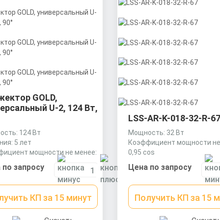
жектор GOLD,
ерсальный U-2, 124 Вт,
LSS-AR-K-018-32-R-6
Мощность: 32 Вт
сть: 124 Вт
Коэффициент мощности не
ния: 5 лет
0,95 cos
фициент мощности не менее:
Материал корпуса:
cos
Цена по запросу
 по запросу
Экструдированный алюми
профиль (анодированный),
вторичная оптика из акрил
Получить КП за 15 
лучить КП за 15 минут
(ПММА) с силиконовой прок