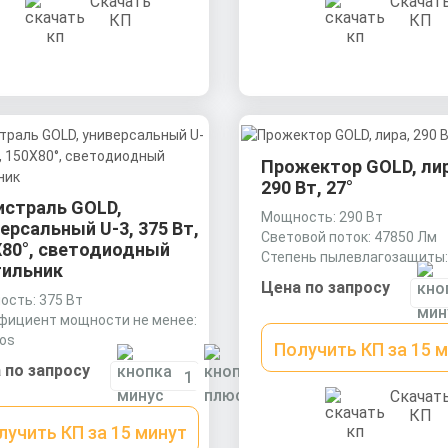
Скачат
Скачать
КП
КП
Прожектор GOLD, лир
290 Вт, 27°
истраль GOLD,
Мощность: 290 Вт
ерсальный U-3, 375 Вт,
Световой поток: 47850 Лм
X80°, светодиодный
Степень пылевлагозащиты:
тильник
Цена по запросу
сть: 375 Вт
фициент мощности не менее:
cos
Получить КП за 15 
иал корпуса:
 по запросу
рудированный алюминиевый
Скачат
ль (анодированный),
КП
чная оптика из акрила
лучить КП за 15 минут
) с силиконовой прокладкой.