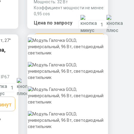
ь
Мощность: 32 Вт
Коэффициент мощности не менее:
0,95 cos
Материал корпуса:
Цена по запросу
Экструдированный алюминиевый
профиль (анодированный),
вторичная оптика из акрила
Получить КП за 15 минут
(ПММА) с силиконовой прокладкой.
а,
Скачать
КП
 IP67
минут
ь