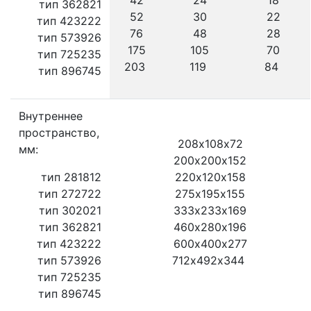
42
24
18
тип 362821
52
30
22
тип 423222
76
48
28
тип 573926
175
105
70
тип 725235
203
119
84
тип 896745
Внутреннее
пространство,
208х108х72
мм:
200х200х152
тип 281812
220х120х158
тип 272722
275х195х155
тип 302021
333х233х169
тип 362821
460х280х196
тип 423222
600х400х277
тип 573926
712х492х344
тип 725235
тип 896745