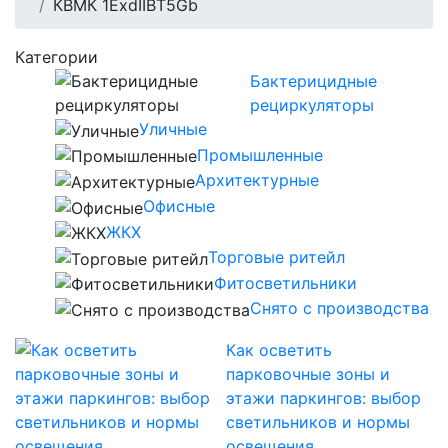
КВМК 1ExdIIBT5Gb
Категории
Бактерицидные
рециркуляторы
Уличные
Промышленные
Архитектурные
Офисные
ЖКХ
Торговые ритейл
Фитосветильники
Снято с производства
Как осветить
парковочные зоны и
этажи паркингов: выбор
светильников и нормы
освещения