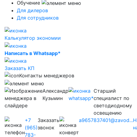
Обучение
Для дилеров
Для сотрудников
Калькулятор экономии
Написать в Whatsapp*
Заказать КП
Контакты менеджеров
Александр
Старший
Кузьмин
специалист по
светодиодному
освещению
+7
Заказать
a9657837401@zavod...
Н
(965)
звонок
н
783-