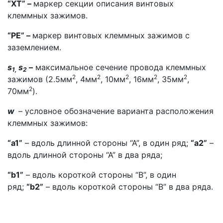
“ХТ” –
маркер секции описания винтовых
клеммных зажимов.
“PE” –
маркер винтовых клеммных зажимов с
заземлением.
s
s
–
максимальное сечение провода клеммных
1,
2
2
2
2
2
2
зажимов (2.5мм
, 4мм
, 10мм
, 16мм
, 35мм
,
2
70мм
).
w
– условное обозначение варианта расположения
клеммных зажимов:
“a1”
– вдоль длинной стороны “А”, в один ряд;
“a2”
–
вдоль длинной стороны “А” в два ряда;
“b1”
– вдоль короткой стороны “В”, в один
ряд;
“b2”
– вдоль короткой стороны “В” в два ряда.