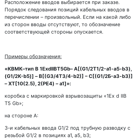
Расположение вводов выбирается при заказе.
Порядок следования позиций кабельных вводов в
перечислении – произвольный. Если на какой либо
из сторон вводы отсутствуют, то обозначение
соответствующей стороны опускается.
Примеры обозначения:
«КВМК–тип В 1ExdIIBT5Gb– А[(G1/2Т1/2-a1-a5-b3),
(G1/2К-b5)] – B[(G3/4Т3/4-b2)] – C[(G1/2Б-a3-b3)]
– ХТ[10(2.5), 2(PE4) – a1]»:
коробка с маркировкой взрывозащиты «1Ex d IIB
T5 Gb»;
на стороне А:
3-и кабельных ввода G1/2 под трубную разводку с
резьбой G1/2 в позициях a1, a5, b3;