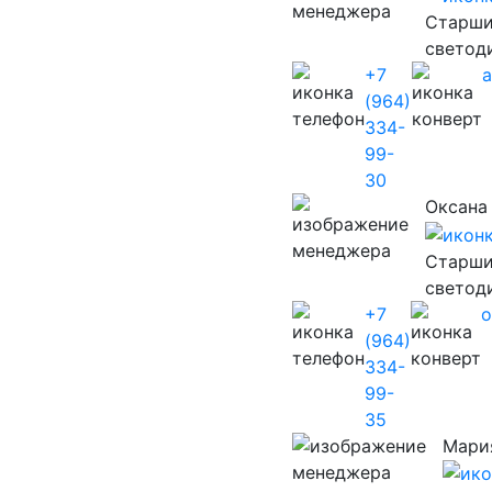
Старши
светод
+7
(964)
334-
99-
30
Оксана
Старши
светод
+7
o
(964)
334-
99-
35
Мари