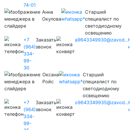
74-01
Анна
Старший
Окулова
специалист по
светодиодному
освещению
+7
Заказать
a9643349930@zavod...
(964)
звонок
334-
99-
30
Оксана
Старший
Ройс
специалист по
светодиодному
освещению
+7
Заказать
o9643349935@zavod...
(964)
звонок
334-
99-