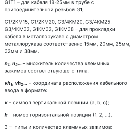
G1Т1 – для кабеля 18-25мм в трубе с
присоединительной резьбой G1;
G1/2КМ15, G1/2КМ20, G3/4КМ20, G3/4КМ25,
G3/4КМ32, G1КМ32, G1КМ38 – для прокладки
кабеля в металлорукаве с диаметром
металлорукава соответственно 15мм, 20мм, 25мм,
32мм и 38мм.
n
, n
… –
множитель количества клеммных
1
2
зажимов соответствующего типа.
vh
, vh
…
- координата расположения кабельного
1
2
ввода в формате:
v
– символ вертикальной позиции (a, b, c);
h
– номер горизонтальной позиции (1, 2, …).
3 – типы и количество клеммных зажимов: