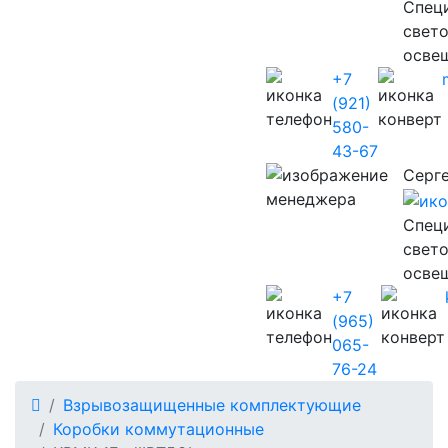
Cпец
свет
осве
+7
(921)
580-
43-67
Серг
Cпец
свет
осве
+7
(965)
065-
76-24
Взрывозащищенные комплектующие
Коробки коммутационные