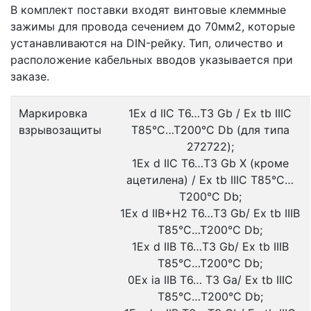
В комплект поставки входят винтовые клеммные
зажимы для провода сечением до 70мм2, которые
устанавливаются на DIN-рейку. Тип, оличество и
расположение кабельных вводов указывается при
заказе.
Маркировка
1Ex d IIC T6…Т3 Gb / Ex tb IIIС
взрывозащиты
T85°C…T200°C Db (для типа
272722);
1Ex d IIC T6…Т3 Gb Х (кроме
ацетилена) / Ex tb IIIС T85°C…
T200°C Db;
1Ex d IIB+Н2 T6…Т3 Gb/ Ex tb IIIB
T85°C…T200°C Db;
1Ex d IIB T6…Т3 Gb/ Ex tb IIIB
T85°C…T200°C Db;
0Ex ia IIB Т6… Т3 Ga/ Ex tb IIIС
T85°C…Т200°C Db;