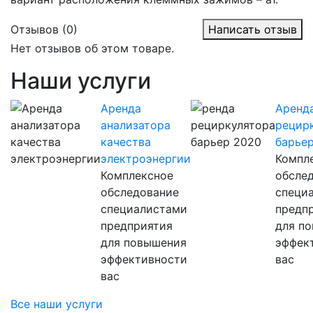
Отзывов (0)
Написать отзыв
Нет отзывов об этом товаре.
Наши услуги
Аренда
Аренд
анализатора
рецир
качества
барье
электроэнергии
Компл
Комплексное
обсле
обследование
специ
специалистами
предп
предприятия
для п
для повышения
эффек
эффективности
вас
вас
Все наши услуги