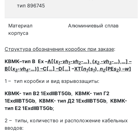
тип 896745
Материал
Алюминиевый сплав
корпуса
Структура обозначения коробок при заказе
:
КВМК–тип В Ex
–
А[(
x
-vh
-vh
-…), (
x
-vh
-…),…] –
1
1
2
2
3
B[(
x
-vh
-…)] –C[…] –D[…]
–
XT[
n
(
s
),
n
(PE
s
) –
w
]
3
4
1
1
2
2
1 – тип коробки и вид взрывозащиты:
КВМК- тип В2 1ExdIIBT5Gb
,
КВМК- тип Г2
1ExdIIBT5Gb
,
КВМК- тип Д2 1ExdIIBT5Gb
,
КВМК-
тип Е2 1ExdIIBT5Gb
;
2 – типы, количество и расположение кабельных
вводов: