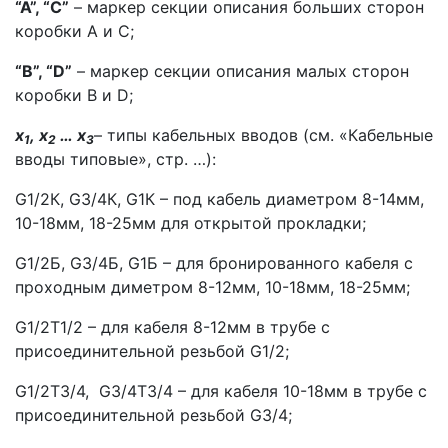
“A”, “C”
– маркер секции описания больших сторон
коробки А и С;
“B”, “D”
– маркер секции описания малых сторон
коробки B и D;
x
, x
… x
– типы кабельных вводов (см. «Кабельные
1
2
3
вводы типовые», стр. …):
G1/2К, G3/4К, G1К – под кабель диаметром 8-14мм,
10-18мм, 18-25мм для открытой прокладки;
G1/2Б, G3/4Б, G1Б – для бронированного кабеля с
проходным диметром 8-12мм, 10-18мм, 18-25мм;
G1/2T1/2 – для кабеля 8-12мм в трубе с
присоединительной резьбой G1/2;
G1/2T3/4, G3/4Т3/4 – для кабеля 10-18мм в трубе с
присоединительной резьбой G3/4;