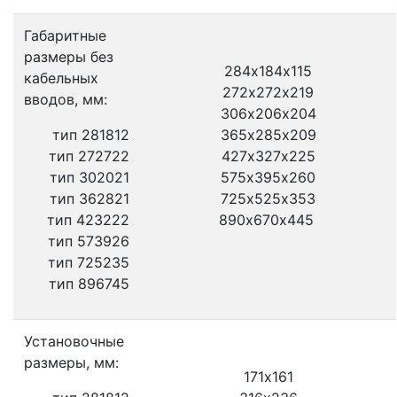
Габаритные
размеры без
284х184х115
кабельных
272х272х219
вводов, мм:
306х206х204
тип 281812
365х285х209
тип 272722
427х327х225
тип 302021
575х395х260
тип 362821
725х525х353
тип 423222
890х670х445
тип 573926
тип 725235
тип 896745
Установочные
размеры, мм:
171х161