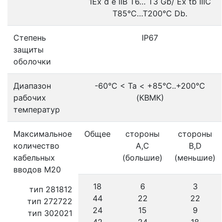
1Ex d e IIB T6… Т3 Gb/ Ex tb IIIС
T85°C…T200°C Db.
Степень
IP67
защиты
оболочки
Диапазон
-60°С < Ta < +85°С..+200°С
рабочих
(КВМК)
температур
Максимальное
Общее
стороны
стороны
количество
А,С
B,D
кабельных
(большие)
(меньшие)
вводов М20
18
6
3
тип 281812
44
22
22
тип 272722
24
15
9
тип 302021