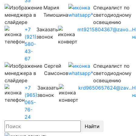
35
Мария
Cпециалист по
Тимошина
светодиодному
освещению
+7
Заказать
mt9215804367@zavo...
Н
(921)
звонок
н
580-
43-
67
Сергей
Cпециалист по
Самсонов
светодиодному
освещению
+7
Заказать
krd9650657624@zav...
Н
(965)
звонок
н
065-
76-
24
Найти