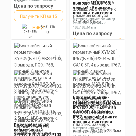
вывода М20, IP68,
провод 0.5-1.5мм2,
Номинальное напряжение: 250 В
Цена по запросу
черный , 7 винтов
5OD 9мм
крышки, винтовая
Получить КП за 15
колодка CA10 5P, 0,5-
Материал корпуса: полиамид
2,5мм2, ABS-пластик,
Размеры без упаковки:
Скачать
минут
размеры корпуса
128х128х61 мм
91х94х36,6мм
КП
Степень пылевлагозащиты: IP55
Цена по запросу
Получить КП за 15
Скачать
минут
КП
Бокс кабельный
герметичный XYM20
IP67(B706)-P204 with
CA10 5P, 4 вывода,
IP67, черный, 4 винта
крышки, винтовая
Бокс кабельный
колодка, M20, 5 Пин,
Материал корпуса: ABS
герметичный
0,5-2,5мм2, ABS-
Размеры без упаковки:
XYPG9(B707) ABS-P103,