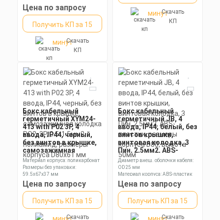
корпуса
Степень пылевлагозащиты: IP68
Цена по запросу
Скачать
минут
85х100х28,3мм
КП
Получить КП за 15
Скачать
минут
КП
Бокс кабельный
Бокс кабельный
герметичный XYM24-
герметичный JB, 4
413 with P02 3P, 4
ввода, IP44, белый, без
ввода, IP44, черный,
винтов крышки,
без винтов в крышке,
винтовая колодка, 3
самозажимная
Пин, 2,5мм2, ABS-
колодка PO2, 3P, 0.5-
пластик, размеры
Материал корпуса: поликарбонат
Диаметр внеш. оболочки кабеля:
1.5мм2, полиамид,
корпуса D80, высота
Размеры без упаковки:
OD25 мм
размеры корпуса
50мм
59.5x67x37 мм
Материал корпуса: ABS-пластик
D80х61 мм
Степень пылевлагозащиты: IP68
Размеры без упаковки: 85х85х50
Цена по запросу
Цена по запросу
мм
Получить КП за 15
Получить КП за 15
Скачать
Скачать
минут
минут