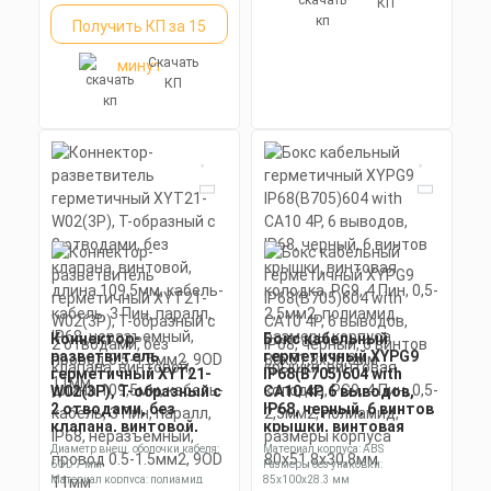
КП
Получить КП за 15
Скачать
минут
КП
Коннектор-
Бокс кабельный
разветвитель
герметичный XYPG9
герметичный XYT21-
IP68(B705)604 with
W02(3P), Т-образный с
CA10 4P, 6 выводов,
2 отводами, без
IP68, черный, 6 винтов
клапана, винтовой,
крышки, винтовая
длина 109,5мм,
колодка, PG9, 4 Пин,
Диаметр внеш. оболочки кабеля:
Материал корпуса: ABS
кабель-кабель, 3 Пин,
0,5-2,5мм2, полиамид,
6OD 7 мм
Размеры без упаковки:
паралл, IP68,
размеры корпуса
Материал корпуса: полиамид
85x100x28.3 мм