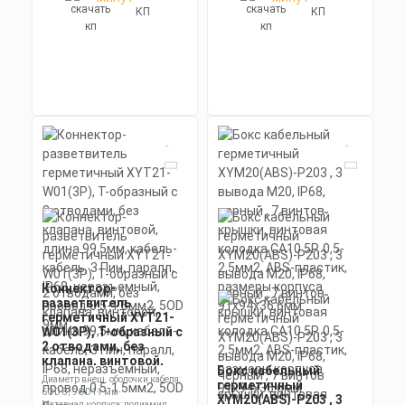
КП
КП
Коннектор-
разветвитель
герметичный XYT21-
W01(3P), T-образный с
2 отводами, без
клапана, винтовой,
Бокс кабельный
длина 99,5мм, кабель-
Диаметр внеш. оболочки кабеля:
герметичный
кабель, 3 Пин, паралл,
6OD 8; 9OD11 мм
XYM20(ABS)-P203 , 3
IP68, неразъемный,
Материал корпуса: полиамид