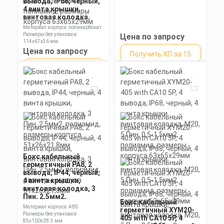
вывода, IP68, черный,
4 винта крышки,
винтовая колодка,
М20, 5 Пин, 0,5-1,5мм2,
Материал корпуса: поликарбонат
полиамид, размеры
Размеры без упаковки:
Цена по запросу
корпуса 63х65х29мм
114х67х36 мм
Степень пылевлагозащиты: IP68
Цена по запросу
Получить КП за 15
Получить КП за 15
Скачать
минут
КП
Скачать
минут
КП
Бокс кабельный
герметичный РА8, 2
вывода, IP44, черный,
4 винта крышки,
винтовая колодка, 3
Пин, 2,5мм2,
Бокс кабельный
полиамид, размеры
Материал корпуса: ABS
герметичный XYM20-
корпуса 51х26х21,8мм
Размеры без упаковки:
405 with CA10 5P, 4
85x100x28.3 мм