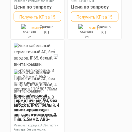
размеры корпуса
0,5-2,5мм2, ABS,
Материал корпуса: полиамид
85x100x28.3 мм
85х100х28,3мм
размеры корпуса
Размеры без упаковки: 63x65x29
Степень пылевлагозащиты: IP67
Цена по запросу
Цена по запросу
мм
85х100х28,3мм
Получить КП за 15
Получить КП за 15
Скачать
Скачать
минут
минут
КП
КП
Бокс кабельный
герметичный AG, без
вводов, IP65, белый, 4
винта крышки,
винтовая колодка, 3
Пин, 2,5мм2, ABS-
пластик, размеры
Материал корпуса: ABS-пластик
корпуса 110*80*70мм
Размеры без упаковки: