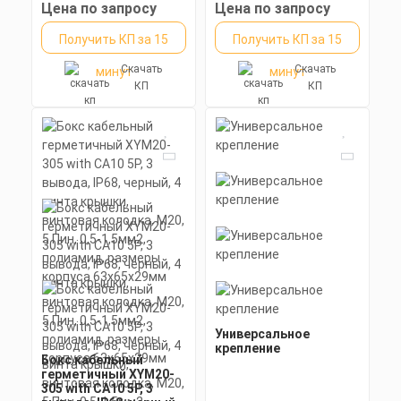
неразъемный, провод
80х51,8х30,8мм
Номинальное напряжение: 250 В
Степень пылевлагозащиты: IP67
Цена по запросу
Цена по запросу
0.5-1.5мм2, 9OD 11мм
Получить КП за 15
Получить КП за 15
Скачать
Скачать
минут
минут
КП
КП
Универсальное
крепление
Бокс кабельный
герметичный XYM20-
305 with CA10 5P, 3