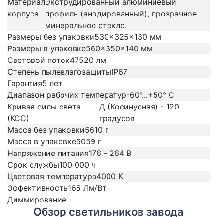
Материал
Экструдированный алюминиевый
корпуса
профиль (анодированный), прозрачное
минеральное стекло.
Размеры без упаковки
530x325x130 мм
Размеры в упаковке
560x350x140 мм
Световой поток
47520 лм
Степень пылевлагозащиты
IP67
Гарантия
5 лет
Диапазон рабочих температур
-60°...+50° C
Кривая силы света
Д (Косинусная) - 120
(КСС)
градусов
Масса без упаковки
5610 г
Масса в упаковке
6059 г
Напряжение питания
176 - 264 В
Срок службы
100 000 ч
Цветовая температура
4000 К
Эффективность
165 Лм/Вт
Диммирование
Обзор светильников 
Обзор светильников завода