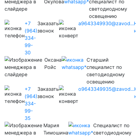
Окулова
специалист по
светодиодному
освещению
+7
Заказать
a9643349930@zavod...
(964)
звонок
334-
99-
30
Оксана
Старший
Ройс
специалист по
светодиодному
освещению
+7
Заказать
o9643349935@zavod...
(964)
звонок
334-
99-
35
Мария
Cпециалист по
Тимошина
светодиодному