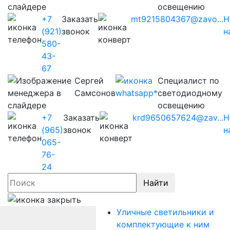
освещению
+7
Заказать
mt9215804367@zavo...
Н
(921)
звонок
н
580-
43-
67
Сергей
Cпециалист по
Самсонов
светодиодному
освещению
+7
Заказать
krd9650657624@zav...
Н
(965)
звонок
н
065-
76-
24
Найти
Уличные светильники и
комплектующие к ним