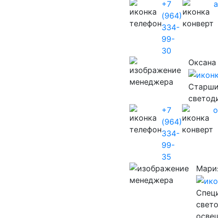
+7
(964)
334-
99-
30
Оксана
Старши
светод
+7
o
(964)
334-
99-
35
Мари
Cпец
свет
осве