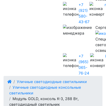
+7
(921)
580-
43-67
Серг
Cпец
свет
осве
+7
(965)
065-
76-24
Уличные светодиодные светильники
Уличные светодиодные консольные
светильники
Модуль GOLD, консоль K-3, 288 Вт,
светодиодный светильник