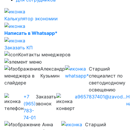
Калькулятор экономии
Написать в Whatsapp*
Заказать КП
Контакты менеджеров
Александр
Старший
Кузьмин
специалист по
светодиодному
освещению
+7
Заказать
a9657837401@zavod...
Н
(965)
звонок
н
783-
74-01
Анна
Старший