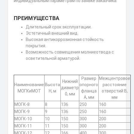
индивидуальным параметрам по заявке заказчика.
ПРЕИМУЩЕСТВА
Длительный срок эксплуатации.
Эстетичный внешний вид.
Высокая антикоррозионная стойкость
покрытия.
Возможность совмещения молниеотвода с
осветительной арматурой.
Размер
Межцентровое
Нижний
Наименование
Высота
опорного
расстояние
диаметр
МОГКиМОТ
Н, м
фланца
отверстий В,
0, мм
А, мм
мм
МОГК-8
8
136
250
160
МОГК-9
9
136
250
160
МОГК-10
10
150
300
200
МОГК-11
11
150
300
200
МОГК-12
12
166
400
300