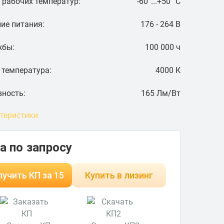
 рабочих температур:
-60°...+50° C
ие питания:
176 - 264 В
жбы:
100 000 ч
 температура:
4000 К
ность:
165 Лм/Вт
ктеристики
а по запросу
учить КП за 15
Купить в лизинг
минут