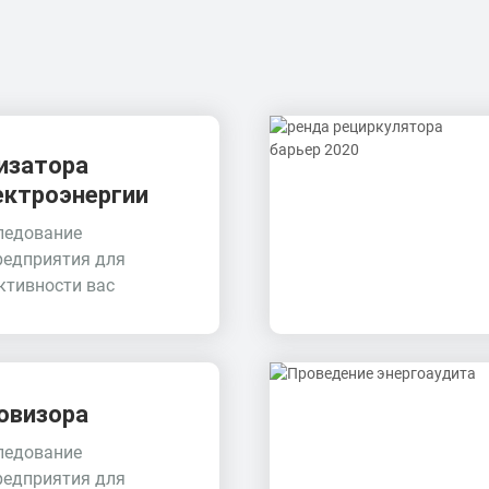
изатора
ектроэнергии
ледование
редприятия для
тивности вас
овизора
ледование
редприятия для