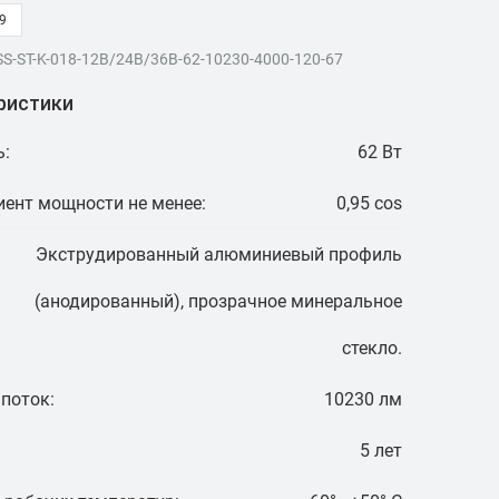
9
SS-ST-K-018-12В/24В/36В-62-10230-4000-120-67
ристики
:
62 Вт
ент мощности не менее:
0,95 cos
Экструдированный алюминиевый профиль
(анодированный), прозрачное минеральное
стекло.
поток:
10230 лм
5 лет