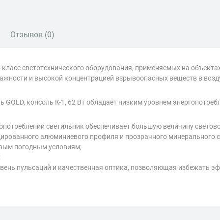
Отзывов (0)
 класс светотехнического оборудования, применяемых на объект
ажности и высокой концентрацией взрывоопасных веществ в возд
 GOLD, консоль К-1, 62 Вт обладает низким уровнем энергопотре
опотреблении светильник обеспечивает большую величину светово
дированного алюминиевого профиля и прозрачного минерального с
ивым погодным условиям;
;
вень пульсаций и качественная оптика, позволяющая избежать эфф