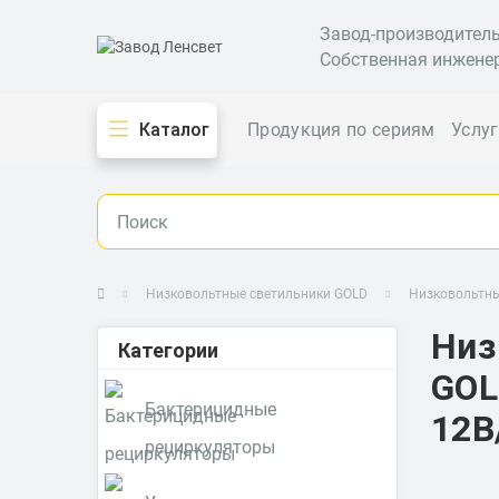
Завод-производител
Собственная инжене
Каталог
Продукция по сериям
Услу
Низковольтные светильники GOLD
Низковольтн
Низ
Категории
GOL
Бактерицидные
12В
рециркуляторы