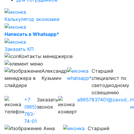
Калькулятор экономии
Написать в Whatsapp*
Заказать КП
Контакты менеджеров
Александр
Старший
Кузьмин
специалист по
светодиодному
освещению
+7
Заказать
a9657837401@zavod...
Н
(965)
звонок
н
783-
74-01
Анна
Старший