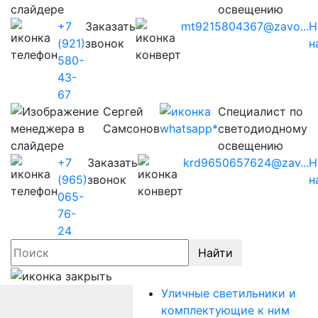
освещению
+7
Заказать
mt9215804367@zavo...
Н
(921)
звонок
н
580-
43-
67
Сергей
Cпециалист по
Самсонов
светодиодному
освещению
+7
Заказать
krd9650657624@zav...
Н
(965)
звонок
н
065-
76-
24
Найти
Уличные светильники и
комплектующие к ним