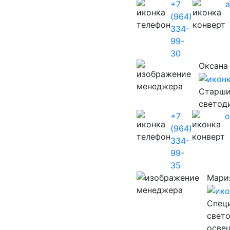
+7
(964)
334-
99-
30
Оксана
Старши
светод
+7
o
(964)
334-
99-
35
Мари
Cпец
свет
осве