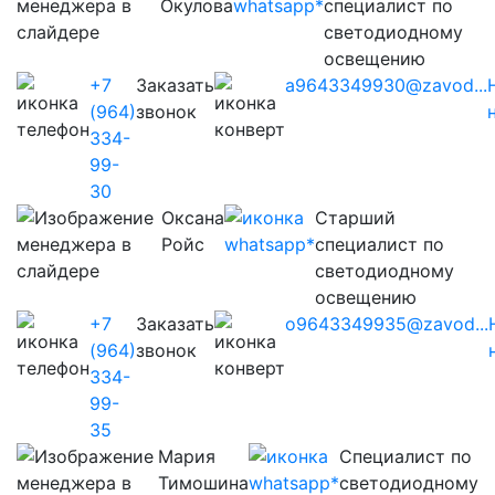
Окулова
специалист по
светодиодному
освещению
+7
Заказать
a9643349930@zavod...
(964)
звонок
334-
99-
30
Оксана
Старший
Ройс
специалист по
светодиодному
освещению
+7
Заказать
o9643349935@zavod...
(964)
звонок
334-
99-
35
Мария
Cпециалист по
Тимошина
светодиодному