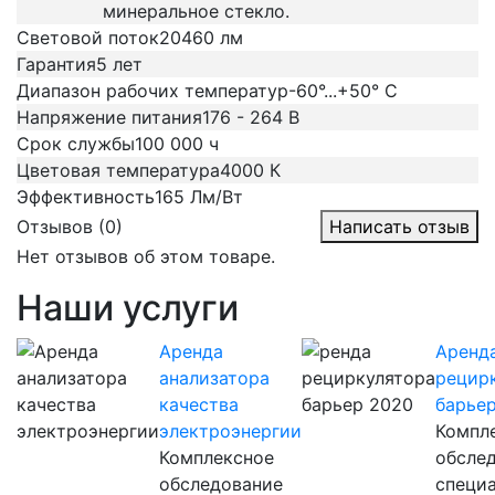
минеральное стекло.
Световой поток
20460 лм
Гарантия
5 лет
Диапазон рабочих температур
-60°...+50° C
Напряжение питания
176 - 264 В
Срок службы
100 000 ч
Цветовая температура
4000 К
Эффективность
165 Лм/Вт
Отзывов (0)
Написать отзыв
Нет отзывов об этом товаре.
Наши услуги
Аренда
Аренд
анализатора
рецир
качества
барье
электроэнергии
Компл
Комплексное
обсле
обследование
специ