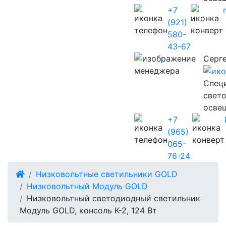
+7
(921)
580-
43-67
Серг
Cпец
свет
осве
+7
(965)
065-
76-24
Низковольтные светильники GOLD
Низковольтный Модуль GOLD
Низковольтный светодиодный светильник
Модуль GOLD, консоль К-2, 124 Вт