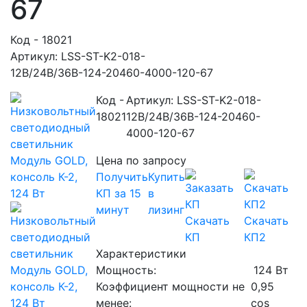
67
Код - 18021
Артикул: LSS-ST-K2-018-
12В/24В/36В-124-20460-4000-120-67
Код -
Артикул: LSS-ST-K2-018-
18021
12В/24В/36В-124-20460-
4000-120-67
Цена по запросу
Получить
Купить
КП за 15
в
минут
лизинг
Скачать
Скачать
КП
КП2
Характеристики
Мощность:
124 Вт
Коэффициент мощности не
0,95
менее:
cos