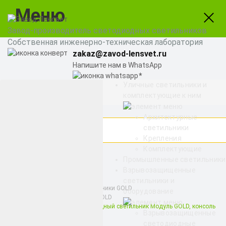
Меню
Завод-производитель светодиодных светильников
Собственная инженерно-техническая лаборатория
zakaz@zavod-lensvet.ru
Напишите нам в WhatsApp
Уличные светильники и
8 (800) 775-65-74
комплектующие к ним
Заказать звонок
Архитектурные
светильники
Крепления
Комплектующие
Найти
Промышленные светильники
Взрывозащищенные
светильники и
Низковольтные светильники GOLD
оборудование
Низковольтный Модуль GOLD
Низковольтный светодиодный светильник Модуль GOLD, консоль
Взрывозащищенные
KM-2, 160 Вт
светодиодные