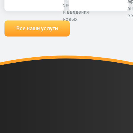
э
энергоресурсов
эн
и введения
вв
новых
Все наши услуги