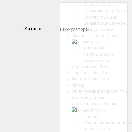
светильники
Категории
Взрывозащищенные
комплектующие
Взрывозащищенное
Каталог
Бактерицидные рециркуляторы
оборудование
Офисные светильники
Аварийные
Уличные
светодиодные
светильники
Промышленные
Светильники ЖКХ
Торговые ритейл
Архитектурные
Фитосветильники
Опоры
Офисные
Облучатель-рециркулятор
бактерицидный
ЖКХ
Светильники под заказ
Прочее
Торговые ритейл
Усовершенствованные
светильники