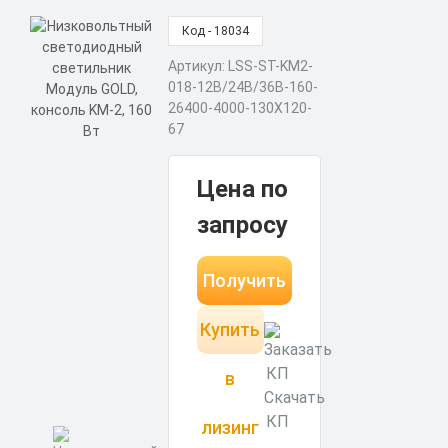
Код - 18034
Артикул: LSS-ST-KM2-
018-12В/24В/36В-160-
26400-4000-130X120-
67
Цена по
запросу
Получить
Купить
КП за 15
минут
в
Скачать
КП
лизинг