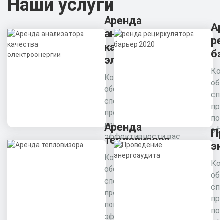
Наши услуги
Аренда
А
анализатора
р
качества
б
электроэнергии
Ко
Комплексное
об
обследование
сп
специалистами
пр
предприятия для
п
повышения
Аренда
эф
П
эффективности вас
тепловизора
э
Комплексное
Ко
обследование
об
специалистами
сп
предприятия для
пр
повышения
п
эффективности