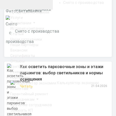
Снято с производства
Фитосветильники
Продукция по сериям
Услуги
О компании
История компании
Снято с производства
Статьи
Наши сотрудники
Наши партнеры
Вакансии
Сертификаты
Отзывы
Как осветить парковочные зоны и этажи
Контакты
Реквизиты
паркингов: выбор светильников и нормы
Портфолио
освещения
Калькулятор экономии
Читать
21.04.2026
Клиентам
Гарантийный ремонт
Сотрудникам
Обучение сотрудников
Заказать КП
Дилерам