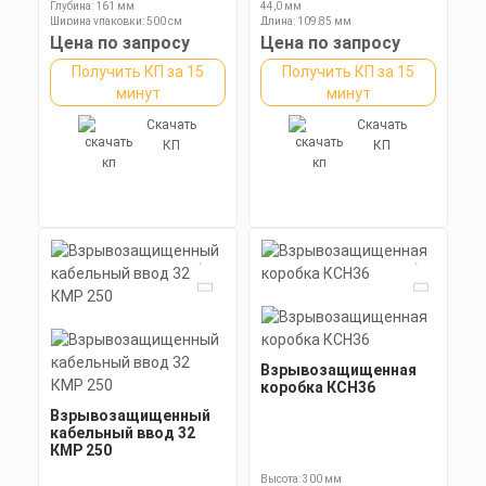
Глубина: 161 мм
44,0 мм
Ширина упаковки: 500 см
Длина: 109,85 мм
Ключ: 60 мм
Цена по запросу
Цена по запросу
Получить КП за 15
Получить КП за 15
минут
минут
Скачать
Скачать
КП
КП
Взрывозащищенная
коробка КСН36
Взрывозащищенный
кабельный ввод 32
КМР 250
Высота: 300 мм