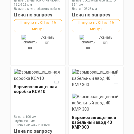
Диаметр внеш. оболочки кабеля:
Диаметр оболочки кабеля: 23,6-
76,2-90,3 мм
32,1 мм
Диаметр внутр. оболочки кабеля:
Длина: 107,25 мм
67,0-79,0 мм
Ключ: 50 мм
Цена по запросу
Цена по запросу
Длина: 151,5 мм
Получить КП за 15
Получить КП за 15
минут
минут
Скачать
Скачать
КП
КП
Взрывозащищенная
коробка КСА10
Высота: 100 мм
Взрывозащищенный
Глубина: 81 мм
кабельный ввод 40
Ширина упаковки: 200 см
КМР 300
Цена по запросу