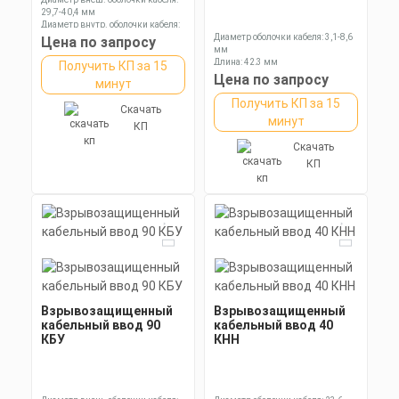
29,7-40,4 мм
Диаметр внутр. оболочки кабеля:
23,6-32,1 мм
Диаметр оболочки кабеля: 3,1-8,6
Цена по запросу
Длина: 105,3 мм
мм
Длина: 42,3 мм
Получить КП за 15
Ключ: 24 мм
Цена по запросу
минут
Получить КП за 15
Скачать
минут
КП
Скачать
КП
Взрывозащищенный
Взрывозащищенный
кабельный ввод 90
кабельный ввод 40
КБУ
КНН