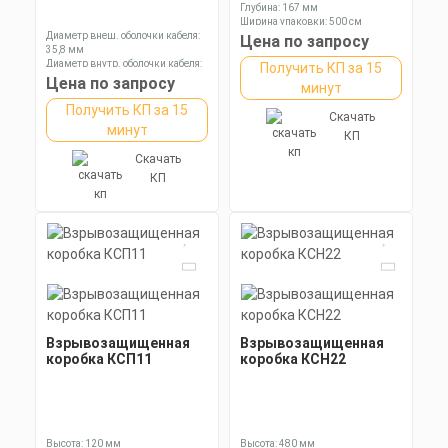
Глубина: 167 мм
Ширина упаковки: 500 см
Диаметр внеш. оболочки кабеля:
Цена по запросу
35,8 мм
Диаметр внутр. оболочки кабеля:
Получить КП за 15
28,1 мм
Цена по запросу
минут
Диаметр оболочки кабеля: 17,0-
26,2 мм
Получить КП за 15
Скачать
минут
КП
Скачать
КП
Взрывозащищенная
Взрывозащищенная
коробка КСП11
коробка КСН22
Высота: 120 мм
Высота: 480 мм