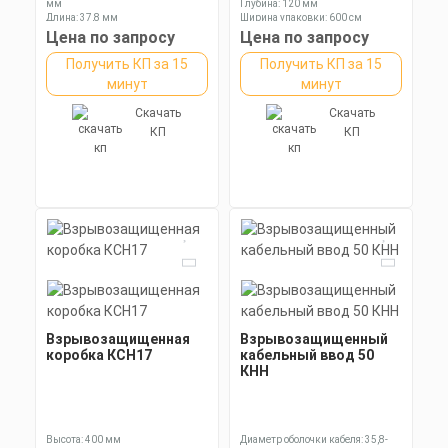
мм
Глубина: 120 мм
Длина: 37,8 мм
Ширина упаковки: 600 см
Ключ: 27 мм
Цена по запросу
Цена по запросу
Получить КП за 15
Получить КП за 15
минут
минут
Скачать
Скачать
КП
КП
Взрывозащищенная
Взрывозащищенный
коробка КСН17
кабельный ввод 50
КНН
Высота: 400 мм
Диаметр оболочки кабеля: 35,8-