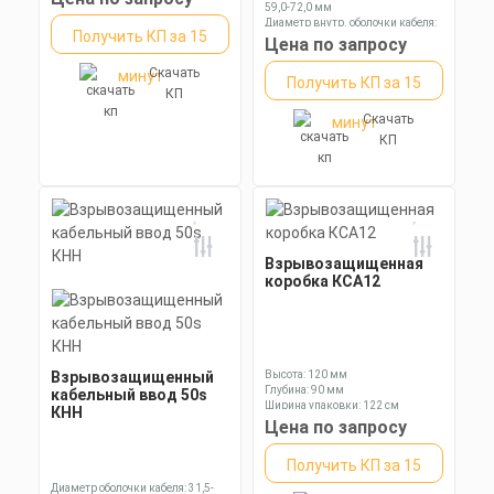
59,0-72,0 мм
Диаметр внутр. оболочки кабеля:
Получить КП за 15
55,0-62,0 мм
Цена по запросу
Длина: 118,3 мм
Скачать
минут
Получить КП за 15
КП
Скачать
минут
КП
Взрывозащищенная
коробка КСА12
Взрывозащищенный
Высота: 120 мм
Глубина: 90 мм
кабельный ввод 50s
Ширина упаковки: 122 см
КНН
Цена по запросу
Получить КП за 15
Диаметр оболочки кабеля: 31,5-