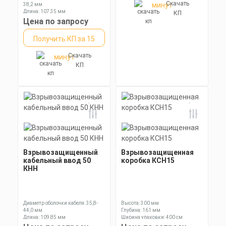
Скачать
минут
38,2 мм
Длина: 107,35 мм
КП
Ключ: 55 мм
Цена по запросу
Получить КП за 15
Скачать
минут
КП
Взрывозащищенный
Взрывозащищенная
кабельный ввод 50
коробка КСН15
КНН
Диаметр оболочки кабеля: 35,8-
Высота: 300 мм
44,0 мм
Глубина: 161 мм
Длина: 109,85 мм
Ширина упаковки: 400 см
Ключ: 60 мм