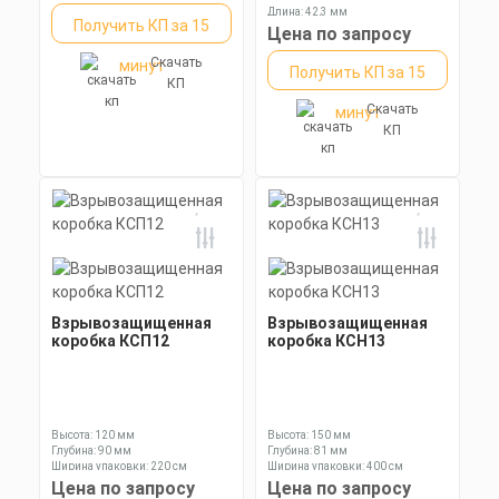
Длина: 42,3 мм
Получить КП за 15
Ключ: 24 мм
Цена по запросу
Скачать
минут
Получить КП за 15
КП
Скачать
минут
КП
Взрывозащищенная
Взрывозащищенная
коробка КСП12
коробка КСН13
Высота: 120 мм
Высота: 150 мм
Глубина: 90 мм
Глубина: 81 мм
Ширина упаковки: 220 см
Ширина упаковки: 400 см
Цена по запросу
Цена по запросу