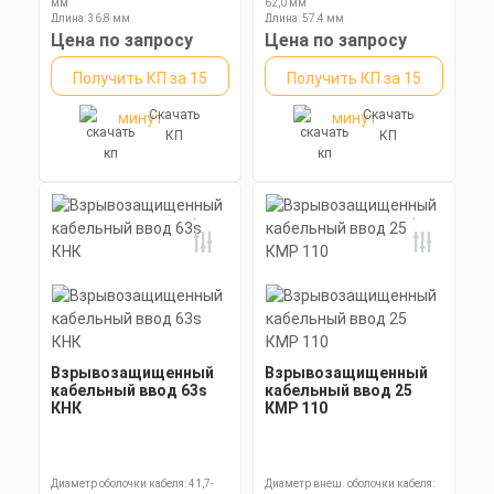
мм
62,0 мм
Длина: 36,8 мм
Длина: 57,4 мм
Ключ: 24 мм
Ключ: 85 мм
Цена по запросу
Цена по запросу
Получить КП за 15
Получить КП за 15
Скачать
Скачать
минут
минут
КП
КП
Взрывозащищенный
Взрывозащищенный
кабельный ввод 63s
кабельный ввод 25
КНК
КМР 110
Диаметр оболочки кабеля: 41,7-
Диаметр внеш. оболочки кабеля: