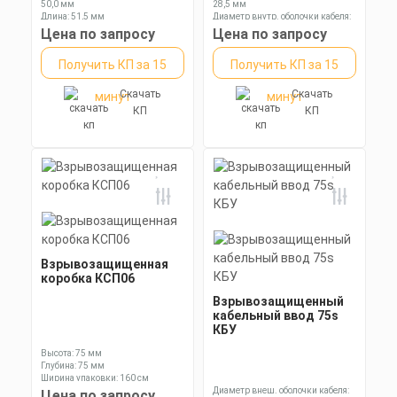
50,0 мм
28,5 мм
Длина: 51,5 мм
Диаметр внутр. оболочки кабеля:
Ключ: 70 мм
22,3 мм
Цена по запросу
Цена по запросу
Диаметр оболочки кабеля: 11,3-
19,0 мм
Получить КП за 15
Получить КП за 15
Скачать
Скачать
минут
минут
КП
КП
Взрывозащищенная
коробка КСП06
Взрывозащищенный
кабельный ввод 75s
КБУ
Высота: 75 мм
Глубина: 75 мм
Ширина упаковки: 160 см
Диаметр внеш. оболочки кабеля:
Цена по запросу