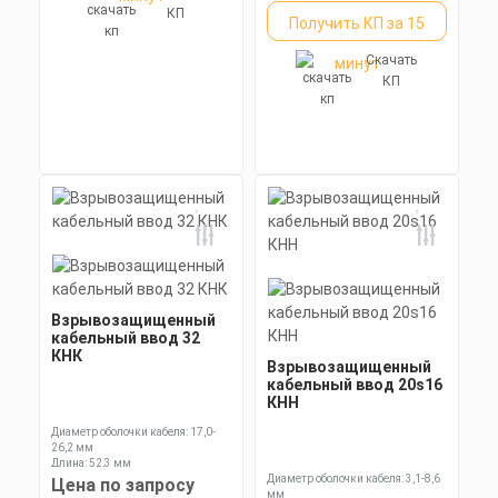
КП
Получить КП за 15
Скачать
минут
КП
Взрывозащищенный
кабельный ввод 32
КНК
Взрывозащищенный
кабельный ввод 20s16
КНН
Диаметр оболочки кабеля: 17,0-
26,2 мм
Длина: 52,3 мм
Ключ: 41 мм
Диаметр оболочки кабеля: 3,1-8,6
Цена по запросу
мм