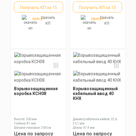
Получить КП за 15
Получить КП за 15
Скачать
Скачать
минут
минут
КП
КП
Взрывозащищенная
Взрывозащищенный
коробка КСН08
кабельный ввод 40
КНХ
Высота: 200 мм
Диаметр оболочки кабеля: 23,6-
Глубина: 81 мм
32,1 мм
Ширина упаковки: 300 см
Длина: 47,4 мм
Ключ: 50 мм
Цена по запросу
Цена по запросу