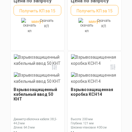
Цена по запросу
Цена по запросу
Получить КП за 15
Получить КП за 15
Скачать
Скачать
минут
минут
КП
КП
Взрывозащищенный
Взрывозащищенная
кабельный ввод 50
коробка КСН14
КНТ
Диаметр оболочки кабеля: 38,5-
Высота: 200 мм
44,0 мм
Глубина: 121 мм
Длина: 64,0 мм
Ширина упаковки: 400 см
Ключ: 60 мм