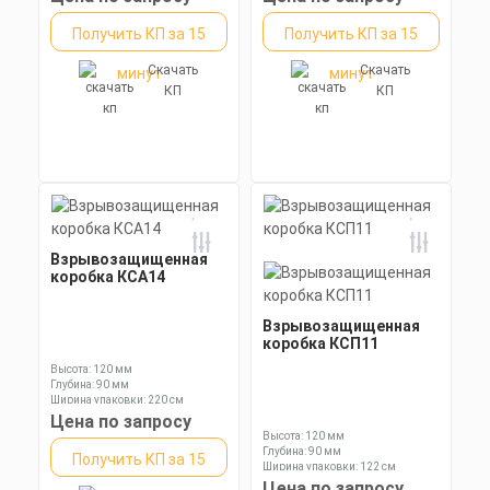
Длина: 105,3 мм
Получить КП за 15
Получить КП за 15
Скачать
Скачать
минут
минут
КП
КП
Взрывозащищенная
коробка КСА14
Взрывозащищенная
коробка КСП11
Высота: 120 мм
Глубина: 90 мм
Ширина упаковки: 220 см
Цена по запросу
Высота: 120 мм
Глубина: 90 мм
Получить КП за 15
Ширина упаковки: 122 см
Цена по запросу