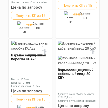
Диаметр внутр. оболочки кабеля:
Получить КП за 15
15,6 мм
Цена по запросу
Диаметр оболочки кабеля: 6,5-13,0
мм
Скачать
минут
Получить КП за 15
КП
Скачать
минут
КП
Взрывозащищенная
коробка КСА23
Взрывозащищенный
кабельный ввод 20
КБУ
Высота: 180 мм
Глубина: 101 мм
Ширина упаковки: 280 см
Цена по запросу
Диаметр внеш. оболочки кабеля:
12,5-20,9 мм
Получить КП за 15
Диаметр внутр. оболочки кабеля:
6,5-13,9 мм
Цена по запросу
Скачать
Длина: 88,4 мм