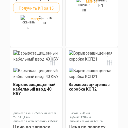
Скачать
минут
КП
Получить КП за 15
Скачать
минут
КП
Взрывозащищенный
Взрывозащищенная
кабельный ввод 40
коробка КСП21
КБУ
Диаметр внеш. оболочки кабеля:
Высота: 250 мм
29,7-40,4 мм
Глубина: 120 мм
Диаметр внутр. оболочки кабеля:
Ширина упаковки: 600 см
23,6-32,1 мм
Цена по запросу
Цена по запросу