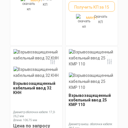
минут
КП
Получить КП за 15
Скачать
минут
КП
Взрывозащищенный
кабельный ввод 32
КНН
Взрывозащищенный
кабельный ввод 25
КМР 110
Диаметр оболочки кабеля: 17,0-
26,2 мм
Длина: 106,75 мм
Ключ: 41 мм
Диаметр внеш. оболочки кабеля:
Цена по запросу