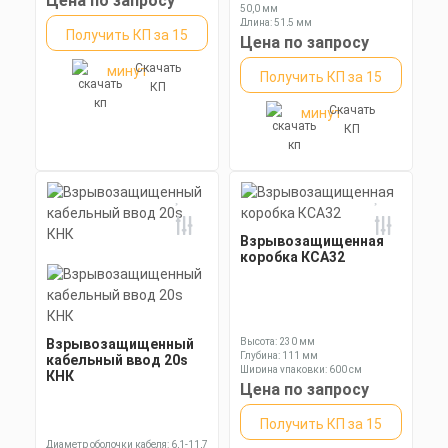
Цена по запросу
50,0 мм
Длина: 51,5 мм
Получить КП за 15
Ключ: 70 мм
Цена по запросу
Скачать
минут
Получить КП за 15
КП
Скачать
минут
КП
Взрывозащищенная
коробка КСА32
Взрывозащищенный
Высота: 230 мм
Глубина: 111 мм
кабельный ввод 20s
Ширина упаковки: 600 см
КНК
Цена по запросу
Получить КП за 15
Диаметр оболочки кабеля: 6,1-11,7