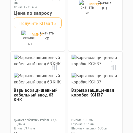
Скачать
минут
мм
Длина: 42,25 мм
КП
Ключ: 24 мм
Цена по запросу
Получить КП за 15
Скачать
минут
КП
Взрывозащищенный
Взрывозащищенная
кабельный ввод 63
коробка КСН37
КНК
Диаметр оболочки кабеля: 47,5-
Высота: 300 мм
56,0 мм
Глубина: 167 мм
Длина: 53,4 мм
Ширина упаковки: 600 см
Ключ: 75 мм