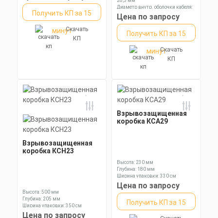
28,5 мм
Диаметр внутр. оболочки кабеля:
Получить КП за 15
22,3 мм
Цена по запросу
Диаметр оболочки кабеля: 11,3-
19,0 мм
Скачать
минут
Получить КП за 15
КП
Скачать
минут
КП
Взрывозащищенная
коробка КСА29
Взрывозащищенная
коробка КСН23
Высота: 230 мм
Глубина: 180 мм
Ширина упаковки: 330 см
Цена по запросу
Высота: 500 мм
Глубина: 205 мм
Получить КП за 15
Ширина упаковки: 350 см
Цена по запросу