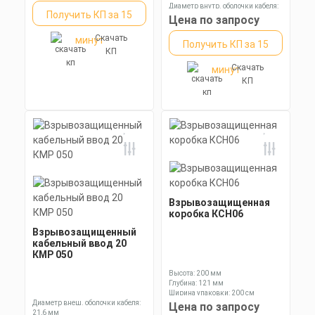
Диаметр внутр. оболочки кабеля:
Получить КП за 15
13,9 мм
Цена по запросу
Диаметр оболочки кабеля: 6,1-11,7
мм
Скачать
минут
Получить КП за 15
КП
Скачать
минут
КП
Взрывозащищенная
коробка КСН06
Взрывозащищенный
кабельный ввод 20
КМР 050
Высота: 200 мм
Глубина: 121 мм
Ширина упаковки: 200 см
Диаметр внеш. оболочки кабеля:
Цена по запросу
21,6 мм