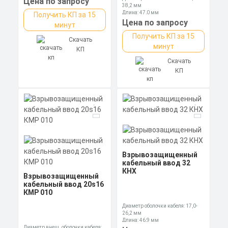
Цена по запросу
38,2 мм
Длина: 47,0 мм
Получить КП за 15
Ключ: 55 мм
Цена по запросу
минут
Получить КП за 15
Скачать
минут
КП
Скачать
КП
Взрывозащищенный
кабельный ввод 32
КНХ
Взрывозащищенный
кабельный ввод 20s16
КМР 010
Диаметр оболочки кабеля: 17,0-
26,2 мм
Длина: 46,9 мм
Диаметр внеш. оболочки кабеля:
Ключ: 41 мм