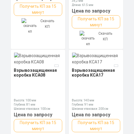
38,2 мм
Длина: 61,5 мм
Получить КП за 15
Ключ: 55 мм
Цена по запросу
минут
Получить КП за 15
Скачать
минут
КП
Скачать
КП
Взрывозащищенная
Взрывозащищенная
коробка КСА08
коробка КСА17
Высота: 100 мм
Высота: 140 мм
Глубина: 81 мм
Глубина: 91 мм
Ширина упаковки: 100 см
Ширина упаковки: 200 см
Цена по запросу
Цена по запросу
Получить КП за 15
Получить КП за 15
минут
минут