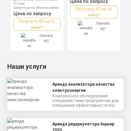
Цена по запросу
15,0 мм
Диаметр внутр. оболочки кабеля:
Получить КП за 15
9,5 мм
Цена по запросу
минут
Диаметр оболочки кабеля: 3,1-8,6
мм
Получить КП за 15
Скачать
минут
КП
Скачать
КП
Наши услуги
Аренда анализатора качества
электроэнергии
Комплексное обследование
специалистами предприятия для
повышения эффективности вас
Аренда рециркулятора барьер
2020