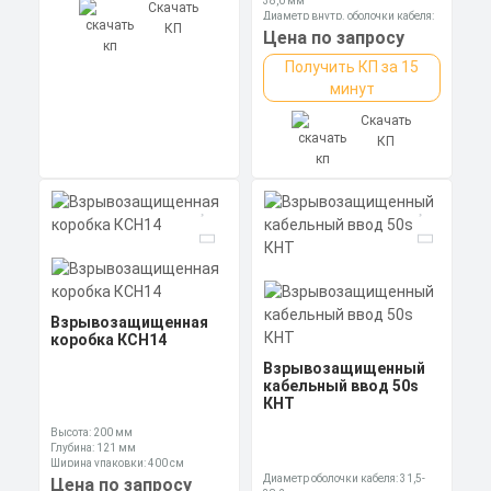
38,0 мм
Скачать
Диаметр внутр. оболочки кабеля:
КП
30,4 мм
Цена по запросу
Диаметр оболочки кабеля: 17,0-
26,2 мм
Получить КП за 15
минут
Скачать
КП
Взрывозащищенная
коробка КСН14
Взрывозащищенный
кабельный ввод 50s
КНТ
Высота: 200 мм
Глубина: 121 мм
Ширина упаковки: 400 см
Диаметр оболочки кабеля: 31,5-
Цена по запросу