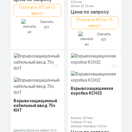
50,0 мм
Длина: 62,25 мм
Получить КП за 15
Ключ: 70 мм
Цена по запросу
минут
Получить КП за 15
Скачать
минут
КП
Скачать
КП
Взрывозащищенная
коробка КСН32
Взрывозащищенный
кабельный ввод 75s
КНТ
Высота: 250 мм
Глубина: 97 мм
Ширина упаковки: 350 см
Диаметр оболочки кабеля: 55,0-