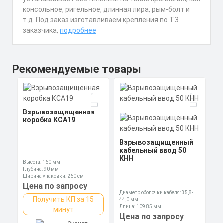
консольное, ригельное, длинная лира, рым-болт и
т.д. Под заказ изготавливаем крепления по ТЗ
заказчика,
подробнее
Рекомендуемые товары
Взрывозащищенная
коробка КСА19
Взрывозащищенный
кабельный ввод 50
КНН
Высота: 160 мм
Глубина: 90 мм
Ширина упаковки: 260 см
Цена по запросу
Диаметр оболочки кабеля: 35,8-
Получить КП за 15
44,0 мм
Длина: 109,85 мм
минут
Ключ: 60 мм
Цена по запросу