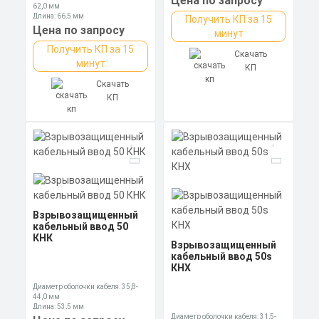
Цена по запросу
62,0 мм
Длина: 66,5 мм
Получить КП за 15
Ключ: 80 мм
Цена по запросу
минут
Получить КП за 15
Скачать
минут
КП
Скачать
КП
Взрывозащищенный
кабельный ввод 50
КНК
Взрывозащищенный
кабельный ввод 50s
КНХ
Диаметр оболочки кабеля: 35,8-
44,0 мм
Длина: 53,5 мм
Ключ: 60 мм
Диаметр оболочки кабеля: 31,5-