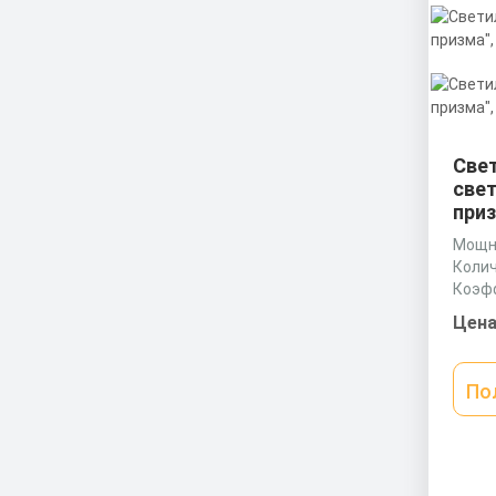
Све
све
приз
Мощно
Колич
Коэф
0,9 c
Цена
По