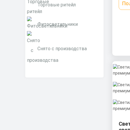
По
Торговые ритейл
Фитосветильники
Снято с производства
Све
све