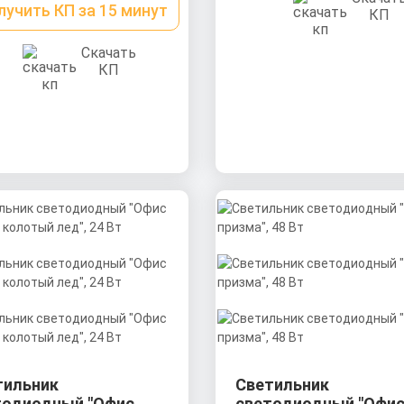
лучить КП за 15 минут
КП
Скачать
КП
тильник
Светильник
тодиодный "Офис
светодиодный "Офи