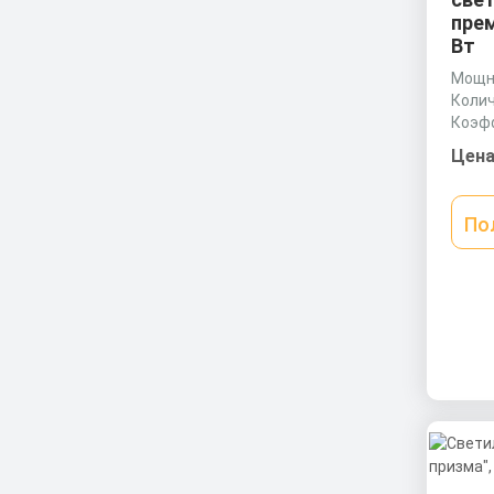
прем
Вт
Мощно
Колич
Коэф
0,95 
Цена
По