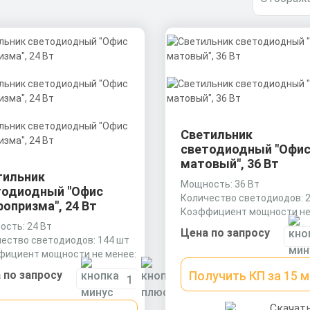
Светильник
светодиодный "Офи
матовый", 36 Вт
тильник
Мощность: 36 Вт
тодиодный "Офис
Количество светодиодов: 
опризма", 24 Вт
Коэффициент мощности не
0,9 cos
сть: 24 Вт
Цена по запросу
ество светодиодов: 144 шт
фициент мощности не менее:
os
 по запросу
Получить КП за 15 
Скачат