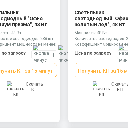
тильник
Светильник
тодиодный "Офис
светодиодный "Офи
иум призма", 48 Вт
колотый лед", 48 Вт
сть: 48 Вт
Мощность: 48 Вт
ество светодиодов: 288 шт
Количество светодиодов: 
фициент мощности не менее:
Коэффициент мощности не
os
0,9 cos
 по запросу
Цена по запросу
лучить КП за 15 минут
Получить КП за 15 
Скачать
Скачат
КП
КП