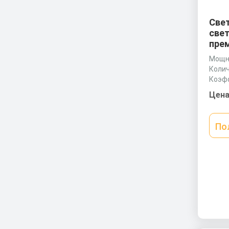
Све
све
прем
Мощно
Колич
Коэф
0,9 c
Цена
По