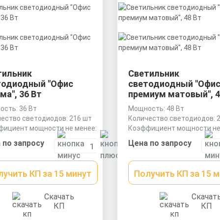
тильник
Светильник
тодиодный "Офис
светодиодный "Офи
ма", 36 Вт
премиум матовый", 4
сть: 36 Вт
Мощность: 48 Вт
ество светодиодов: 216 шт
Количество светодиодов: 
фициент мощности не менее:
Коэффициент мощности не
os
0,9 cos
 по запросу
Цена по запросу
лучить КП за 15 минут
Получить КП за 15 
Скачать
Скачат
КП
КП