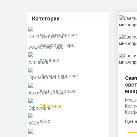
Категории
Бактерицидные
рециркуляторы
Уличные
Промышленные
Све
све
микр
Архитектурные
Мощно
Офисные
Колич
Коэф
0,9 c
ЖКХ
Цена