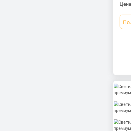
0,9 c
Цена
По