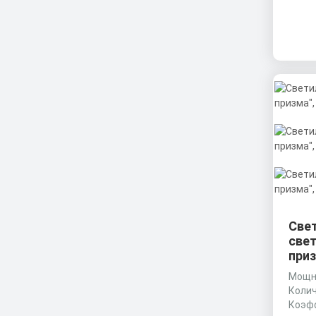
Све
све
приз
Мощно
Колич
Коэф