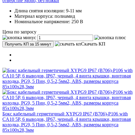
отверстие Mоno, без ножки
Длина снятия изоляции: 9-11 мм
Материал корпуса: полиамид
Номинальное напряжение: 250 В
Цена по запросу
Скачать КП
Получить КП за 15 минут
Бокс кабельный герметичный XYPG9 IP67 (B706)-P106 with
CA10 5P, 6 выводов, IP67, черный, 4 винта крышки, винтовая
колодка, PG9, 5 Пин, 0,5-2,5мм2, ABS, размеры корпуса
85х100х28,3мм