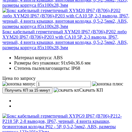
Бокс кабельный герметичный XYM20 IP67 (B706)-P202 либо
XYM20 IP67 (B706)-P203 with CA10 5P, 2-3 вывода, IP67,
черный, 4 винта крышки, винтовая колодка, 0,5-2,5мм2, ABS,
размеры корпуса 85х100х28,3мм
Материал корпуса: ABS
Размеры без упаковки: 91x94x36.6 мм
Степень пылевлагозащиты: IP68
Цена по запросу
Скачать КП
Получить КП за 15 минут