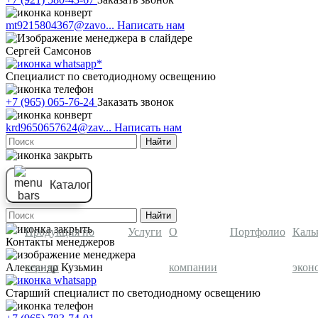
mt9215804367@zavo...
Написать нам
Сергей Самсонов
Cпециалист по светодиодному освещению
+7 (965) 065-76-24
Заказать звонок
krd9650657624@zav...
Написать нам
Найти
Каталог
Найти
Продукция по
Услуги
О
Портфолио
Каль
Контакты менеджеров
сериям
компании
экон
Александр Кузьмин
Старший специалист по светодиодному освещению