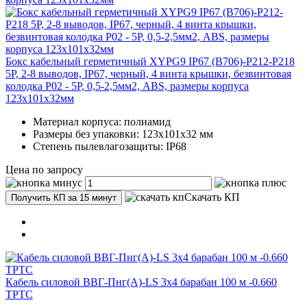
Бокс кабельный герметичный XYPG9 IP67 (B706)-P212-P218
5P, 2-8 выводов, IP67, черный, 4 винта крышки, безвинтовая
колодка Р02 - 5Р, 0,5-2,5мм2, ABS, размеры корпуса
123х101х32мм
Материал корпуса: полиамид
Размеры без упаковки: 123х101х32 мм
Степень пылевлагозащиты: IP68
Цена по запросу
Скачать КП
Получить КП за 15 минут
Кабель силовой ВВГ-Пнг(А)-LS 3х4 барабан 100 м -0.660
ТРТС