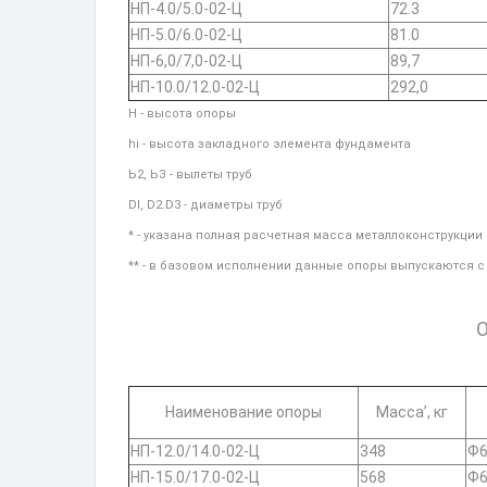
НП-4.0/5.0-02-Ц
72.3
НП-5.0/6.0-02-Ц
81.0
НП-6,0/7,0-02-Ц
89,7
НП-10.0/12.0-02-Ц
292,0
Н - высота опоры
hi - высота закладного элемента фундамента
Ь2, ЬЗ - вылеты труб
DI, D2.D3 - диаметры труб
* - указана полная расчетная масса металлоконструкции
** - в базовом исполнении данные опоры выпускаются 
О
Наименование опоры
Масса’, кг
НП-12.0/14.0-02-Ц
348
Ф6
НП-15.0/17.0-02-Ц
568
Ф6