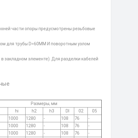
ерхней части опоры предусмотрены резьбовые
том для трубы D=60MM И поворотным узлом
 в закладном элементе). Для разделки кабелей
рные
Размеры, мм
hi
h2
h3
DI
02
05
1000
1280
-
108
76
-
1000
1280
-
108
76
-
1000
1280
-
108
76
-