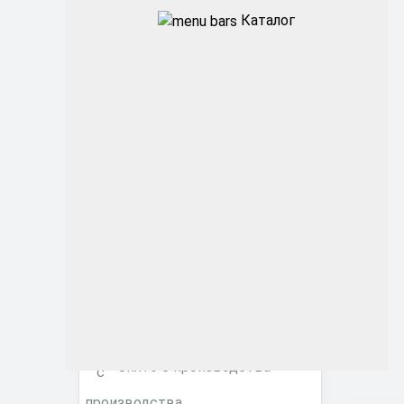
Каталог
Промышленные
Архитектурные
Офисные
ЖКХ
Торговые ритейл
Фитосветильники
Снято с производства