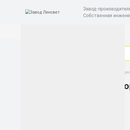
Завод-производител
Собственная инжене
Опоры
Опоры для освещения дорог и магистра
Опо
Категории
Бактерицидные
рециркуляторы
Уличные