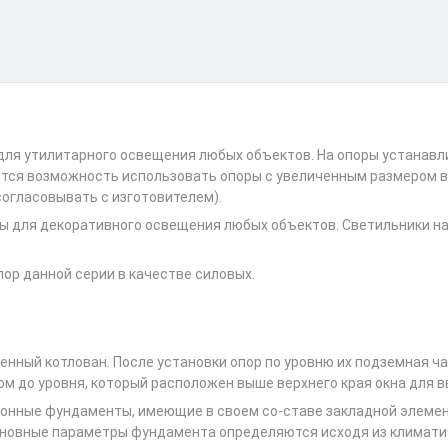
для утилитарного освещения любых объектов. На опоры устанавл
ется возможность использовать опоры с увеличенным размером в
огласовывать с изготовителем).
ы для декоративного освещения любых объектов. Светильники на
ор данной серии в качестве силовых.
енный котлован. После установки опор по уровню их подземная ч
м до уровня, который расположен выше верхнего края окна для вв
онные фундаменты, имеющие в своем со-ставе закладной элеме
сновные параметры фундамента определяются исходя из климати