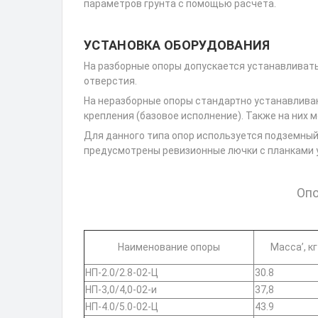
параметров грунта с помощью расчета.
УСТАНОВКА ОБОРУДОВАНИЯ
На разборные опоры допускается устанавливать
отверстия.
На неразборные опоры стандартно устанавлива
крепления (базовое исполнение). Также на них 
Для данного типа опор используется подземный 
предусмотрены ревизионные лючки с планками у
Опо
Наименование опоры
Масса’, кг
НП-2.0/2.8-02-Ц
30.8
НП-3,0/4,0-02-и
37,8
НП-4.0/5.0-02-Ц
43.9