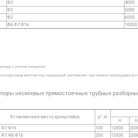
Ф2
4000
Ф2
5000
Ф2
6000
Ф6.Ф7.Ф16
10000
 опоры с учетом покрытия
с посадочным местом под торшерный светильник: при заказе необходимо уто
поры несиловые прямостоечные трубные разборн
Установочное место кронштейна
р", кг
Н
h
.Ф7.Ф16
100
12000
200
.Ф7.Ф8.Ф16
200
15000
200