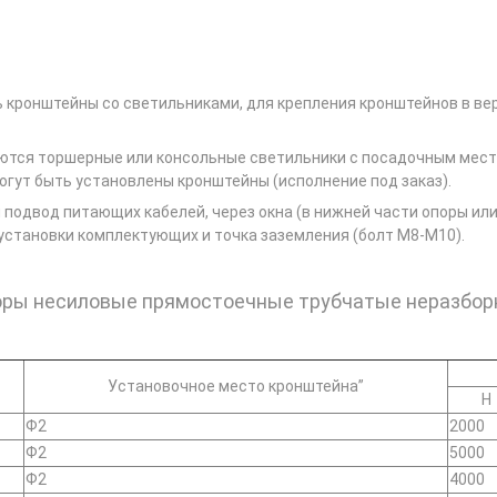
 кронштейны со светильниками, для крепления кронштейнов в в
ются торшерные или консольные светильники с посадочным мес
могут быть установлены кронштейны (исполнение под заказ).
подвод питающих кабелей, через окна (в нижней части опоры или
становки комплектующих и точка заземления (болт М8-М10).
ры несиловые прямостоечные трубчатые неразбо
Установочное место кронштейна”
Н
Ф2
2000
Ф2
5000
Ф2
4000