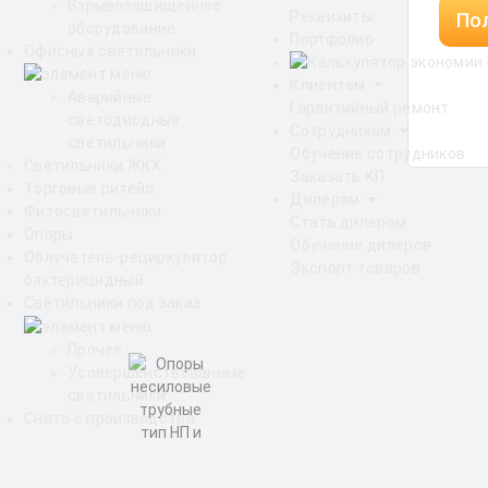
Взрывозащищенное
Реквизиты
Пол
оборудование
Портфолио
Офисные светильники
Клиентам
Аварийные
Гарантийный ремонт
светодиодные
Сотрудникам
светильники
Обучение сотрудников
Светильники ЖКХ
Заказать КП
Торговые ритейл
Дилерам
Фитосветильники
Стать дилером
Опоры
Обучение дилеров
Облучатель-рециркулятор
Экспорт товаров
бактерицидный
Светильники под заказ
Прочее
Усовершенствованные
светильники
Снято с производства