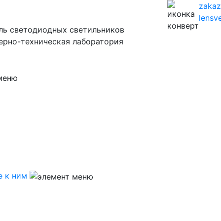
zaka
lensve
ль светодиодных светильников
ерно-техническая лаборатория
 к ним