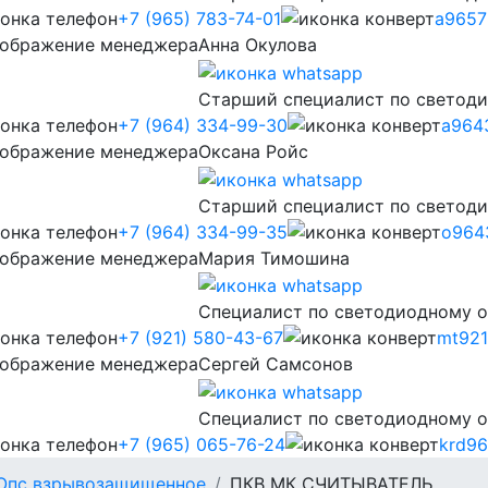
+7 (965) 783-74-01
a9657
Анна Окулова
Старший специалист по светод
+7 (964) 334-99-30
a964
Оксана Ройс
Старший специалист по светод
+7 (964) 334-99-35
o964
Мария Тимошина
Cпециалист по светодиодному 
+7 (921) 580-43-67
mt921
Сергей Самсонов
Cпециалист по светодиодному 
+7 (965) 065-76-24
krd96
Опс взрывозащищенное
ПКВ МК СЧИТЫВАТЕЛЬ