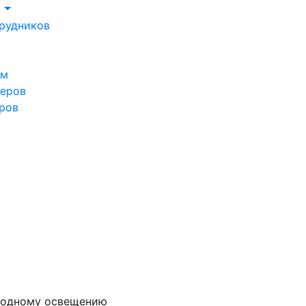
м
рудников
ом
леров
ров
иодному освещению