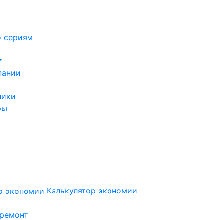
о сериям
пании
ники
ры
Калькулятор экономии
 ремонт