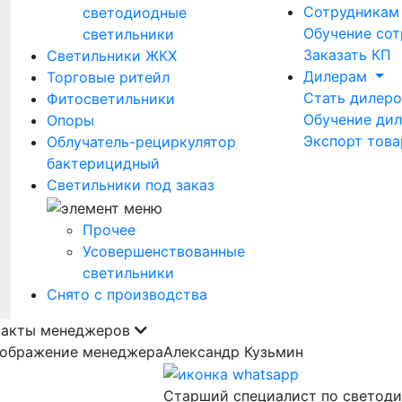
Сотрудника
светодиодные
Обучение сот
светильники
Заказать КП
Светильники ЖКХ
Дилерам
Торговые ритейл
Стать дилер
Фитосветильники
Обучение ди
Опоры
Экспорт това
Облучатель-рециркулятор
бактерицидный
Светильники под заказ
Прочее
Усовершенствованные
светильники
Снято с производства
такты менеджеров
Александр Кузьмин
Старший специалист по светод