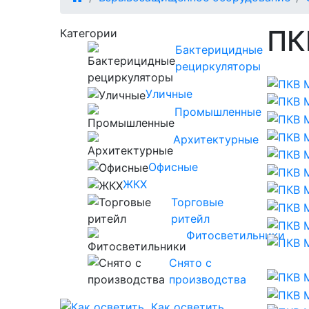
ПК
Категории
Бактерицидные
рециркуляторы
Уличные
Промышленные
Архитектурные
Офисные
ЖКХ
Торговые
ритейл
Фитосветильники
Снято с
производства
Как осветить