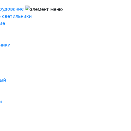
рудование
 светильники
ие
ники
ный
и