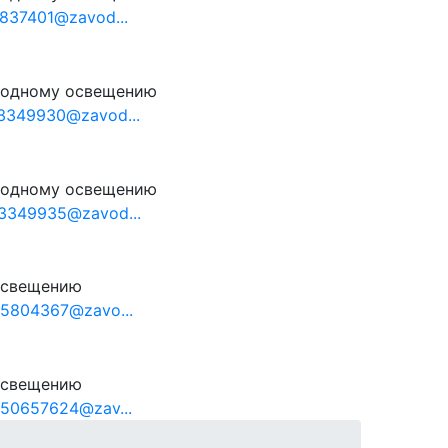
837401@zavod...
иодному освещению
3349930@zavod...
иодному освещению
3349935@zavod...
освещению
5804367@zavo...
освещению
50657624@zav...