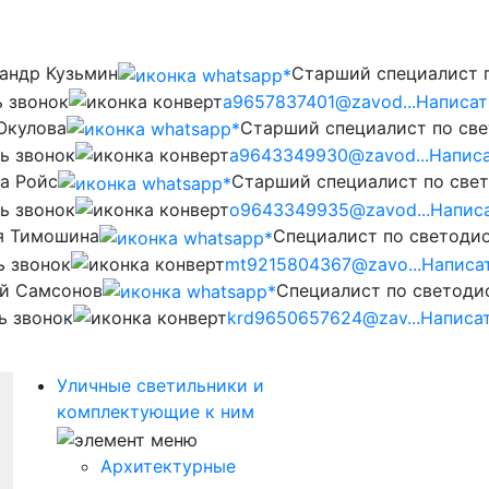
андр Кузьмин
Старший специалист 
ь звонок
a9657837401@zavod...
Написат
Окулова
Старший специалист по св
ь звонок
a9643349930@zavod...
Написа
а Ройс
Старший специалист по све
ь звонок
o9643349935@zavod...
Напис
я Тимошина
Cпециалист по светоди
ь звонок
mt9215804367@zavo...
Написа
й Самсонов
Cпециалист по светод
ь звонок
krd9650657624@zav...
Написа
Уличные светильники и
комплектующие к ним
Архитектурные