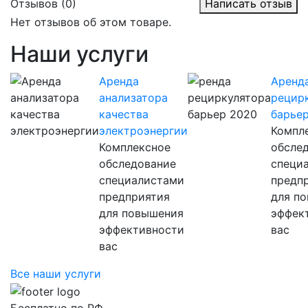
Отзывов (0)
Написать отзыв
Нет отзывов об этом товаре.
Наши услуги
Аренда
Аренд
анализатора
рецир
качества
барье
электроэнергии
Компл
Комплексное
обсле
обследование
специ
специалистами
предп
предприятия
для п
для повышения
эффек
эффективности
вас
вас
Все наши услуги