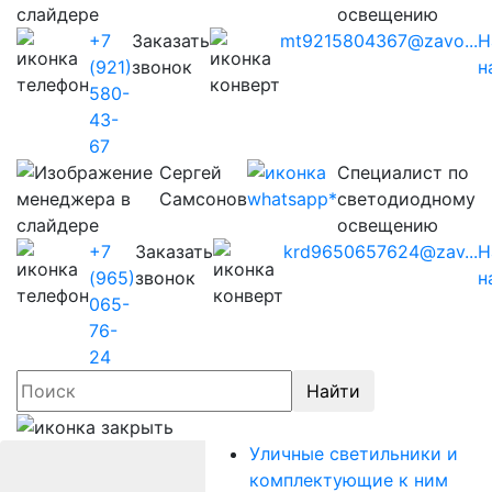
освещению
+7
Заказать
mt9215804367@zavo...
Н
(921)
звонок
н
580-
43-
67
Сергей
Cпециалист по
Самсонов
светодиодному
освещению
+7
Заказать
krd9650657624@zav...
Н
(965)
звонок
н
065-
76-
24
Найти
Уличные светильники и
комплектующие к ним