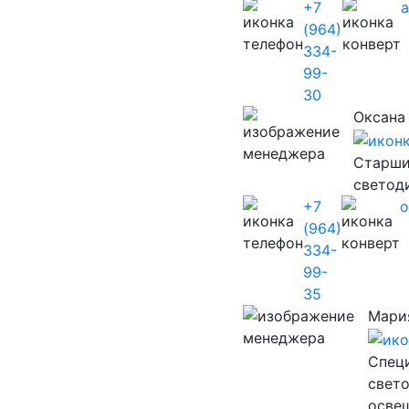
+7
(964)
334-
99-
30
Оксана
Старши
светод
+7
o
(964)
334-
99-
35
Мари
Cпец
свет
осве