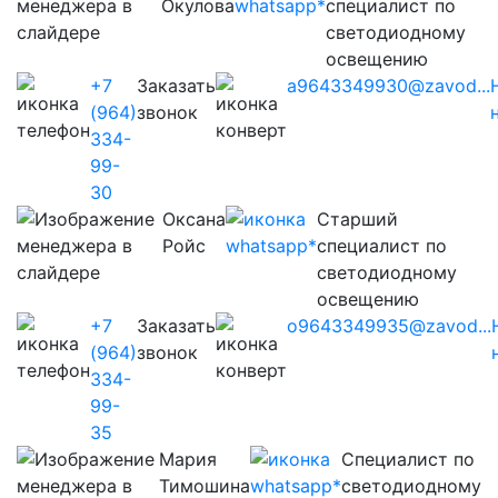
Окулова
специалист по
светодиодному
освещению
+7
Заказать
a9643349930@zavod...
(964)
звонок
334-
99-
30
Оксана
Старший
Ройс
специалист по
светодиодному
освещению
+7
Заказать
o9643349935@zavod...
(964)
звонок
334-
99-
35
Мария
Cпециалист по
Тимошина
светодиодному