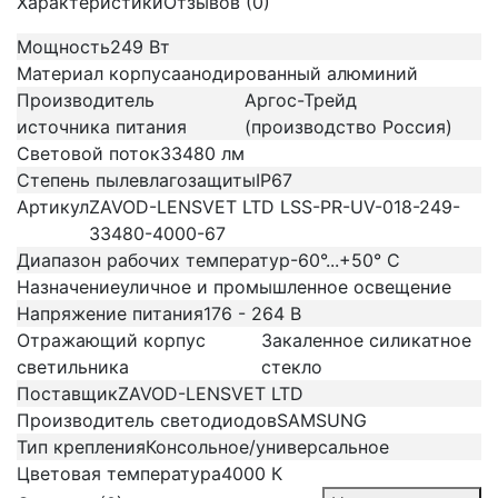
Характеристики
Отзывов (0)
Мощность
249 Вт
Материал корпуса
анодированный алюминий
Производитель
Аргос-Трейд
источника питания
(производство Россия)
Световой поток
33480 лм
Степень пылевлагозащиты
IP67
Артикул
ZAVOD-LENSVET LTD LSS-PR-UV-018-249-
33480-4000-67
Диапазон рабочих температур
-60°...+50° C
Назначение
уличное и промышленное освещение
Напряжение питания
176 - 264 В
Отражающий корпус
Закаленное силикатное
светильника
стекло
Поставщик
ZAVOD-LENSVET LTD
Производитель светодиодов
SAMSUNG
Тип крепления
Консольное/универсальное
Цветовая температура
4000 К