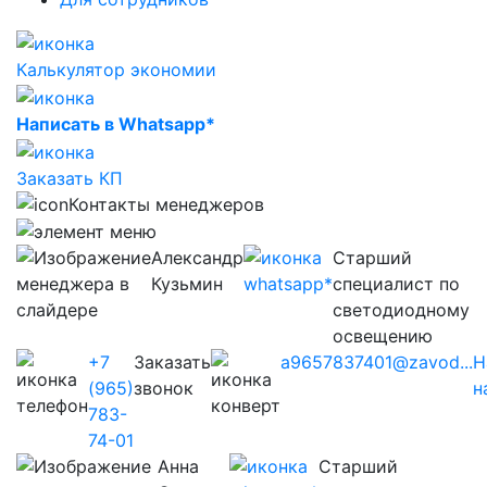
Калькулятор экономии
Написать в Whatsapp*
Заказать КП
Контакты менеджеров
Александр
Старший
Кузьмин
специалист по
светодиодному
освещению
+7
Заказать
a9657837401@zavod...
Н
(965)
звонок
н
783-
74-01
Анна
Старший