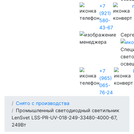
+7
(921)
580-
43-67
Серг
Cпец
свет
осве
+7
(965)
065-
76-24
Снято с производства
Промышленный светодиодный светильник
LenSvet LSS-PR-UV-018-249-33480-4000-67,
249Вт