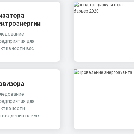
изатора
ектроэнергии
ледование
редприятия для
ктивности вас
овизора
ледование
редприятия для
ктивности
и введения новых