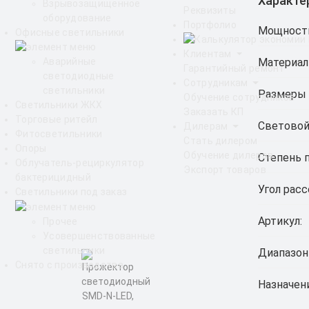
Характе
Взрывозащищенное
Реквизиты
оборудование
Портфолио
Мощност
Офисные светильники
Клиентам
Материал
Аварийные
Гарантийный ремонт
светодиодные
Сотрудникам
светильники
Размеры 
Обучение сотрудников
Светильники ЖКХ
Заказать КП
Торговые ритейл
Световой
Дилерам
Фитосветильники
Стать дилером
Опоры
Обучение дилеров
Степень 
Облучатель-рециркулятор
Экспорт товаров
бактерицидный
Угол расс
Светильники под заказ
Артикул:
Прочее
Усовершенствованные
светильники
Диапазон
Снято с производства
Назначен