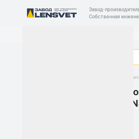
Завод-производител
Собственная инжене
Снято с производства
Промышленные светодиод
Про
Категории
LEN
Бактерицидные
рециркуляторы
Уличные