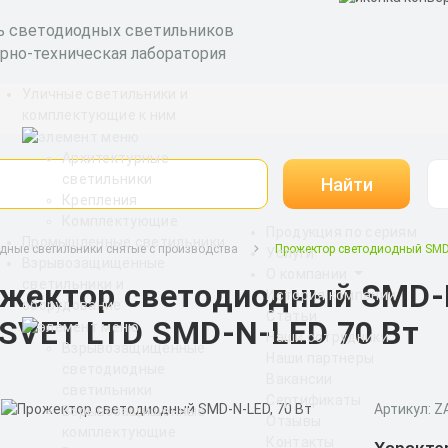
ь светодиодных светильников
рно-техническая лаборатория
Уличные светильники и
комплектующие к ним
Архитектурные
светильники
Найти
Крепления
Комплектующие
Продукция по сериям
Промышленные светильники
ные светильники снятые с производства
Прожектор светодиодный SMD-
Услуги
Взрывозащищенные
О компании
светильники и
жектор светодиодный SMD-N
История компании
оборудование
Статьи
SVET LTD SMD-N-LED 70 Вт
Наши сотрудники
Взрывозащищенные
Наши партнеры
светодиодные
Вакансии
светильники
Сертификаты
Артикул: 
Взрывозащищенные
Отзывы
комплектующие
Контакты