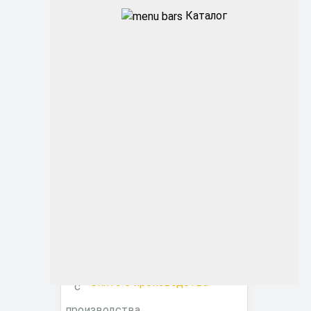
Каталог
Промышленные
Архитектурные
Офисные
ЖКХ
Торговые ритейл
Фитосветильники
Снято с производства