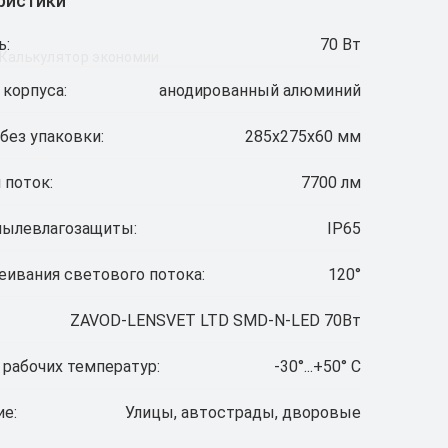
ристики
ь:
70 Вт
Калькулятор экономии
 корпуса:
анодированный алюминий
без упаковки:
285х275х60 мм
 поток:
7700 лм
пылевлагозащиты:
IP65
еивания светового потока:
120°
ZAVOD-LENSVET LTD SMD-N-LED 70Вт
 рабочих температур:
-30°...+50° C
ие:
Улицы, автострады, дворовые