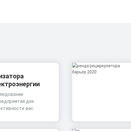
изатора
ектроэнергии
ледование
редприятия для
ктивности вас