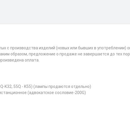
х с производства изделий (новых или бывших в употреблении) ог
аким образом, предложение о продаже не завершается до тех по
произведена оплата.
Q-K32, 55Q - K55) (лампы продаются отдельно)
дистанционное (адвокатское сословие-200G)