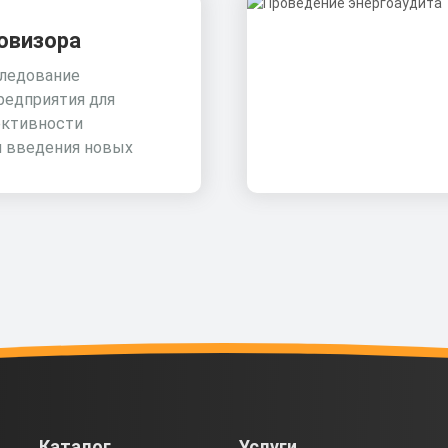
овизора
ледование
редприятия для
ктивности
и введения новых
Каталог
Услуги