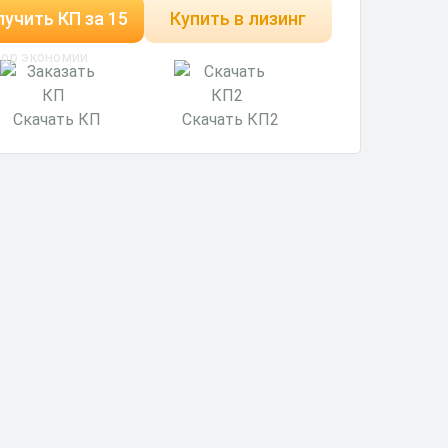
учить КП за 15
Купить в лизинг
ор экономии
минут
Скачать КП
Скачать КП2