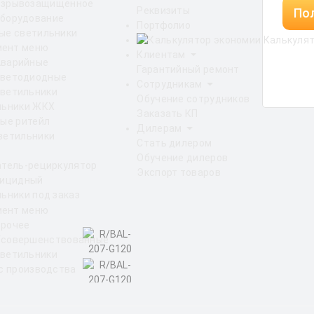
Взрывозащищенное
Реквизиты
Пол
борудование
Портфолио
ые светильники
Калькулят
Клиентам
Аварийные
Гарантийный ремонт
светодиодные
Сотрудникам
ветильники
Обучение сотрудников
льники ЖКХ
Заказать КП
ые ритейл
Дилерам
ветильники
Стать дилером
Обучение дилеров
атель-рециркулятор
Экспорт товаров
рицидный
ьники под заказ
Прочее
Усовершенствованные
ветильники
с производства