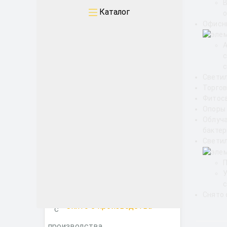
Каталог
о
Промышленные
Офисн
Архитектурные
с
Офисные
Свети
Торгов
ЖКХ
Фитос
Опоры
Облуч
Торговые ритейл
бакте
Светил
Фитосветильники
с
Снято 
Снято с производства