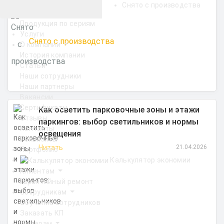
Снято с производства
Продукция по сериям
Услуги
Снято с производства
О компании
История компании
Статьи
Наши сотрудники
Наши партнеры
Вакансии
Сертификаты
Как осветить парковочные зоны и этажи
Отзывы
паркингов: выбор светильников и нормы
Контакты
освещения
Реквизиты
Читать
21.04.2026
Портфолио
Калькулятор экономии
Клиентам
Гарантийный ремонт
Сотрудникам
Обучение сотрудников
Заказать КП
Дилерам