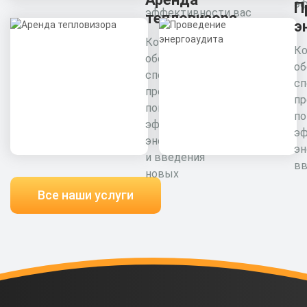
эф
П
эффективности вас
тепловизора
э
Комплексное
Ко
обследование
об
специалистами
сп
предприятия для
пр
повышения
п
эффективности
э
энергоресурсов
эн
и введения
вв
новых
Все наши услуги