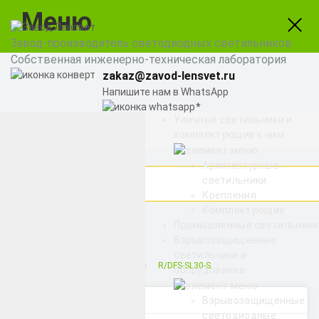
Меню
Завод-производитель светодиодных светильников
Собственная инженерно-техническая лаборатория
zakaz@zavod-lensvet.ru
Напишите нам в WhatsApp
Уличные светильники и
8 (800) 775-65-74
комплектующие к ним
Заказать звонок
Архитектурные
светильники
Крепления
Комплектующие
Найти
Промышленные светильники
Взрывозащищенные
светильники и
Снято с производства
R/DFS-SL30-S
оборудование
Категории
Взрывозащищенные
светодиодные