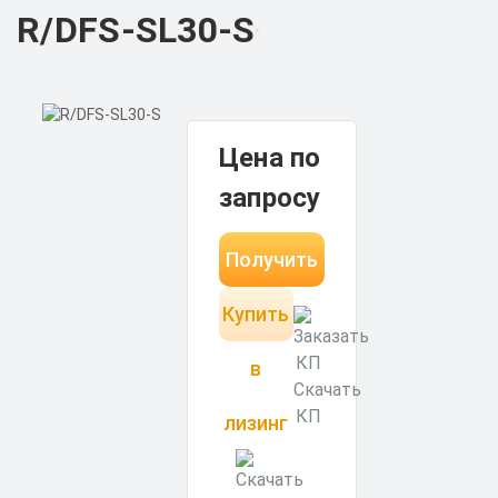
R/DFS-SL30-S
Цена по
запросу
Получить
Купить
КП за 15
минут
в
Скачать
КП
лизинг