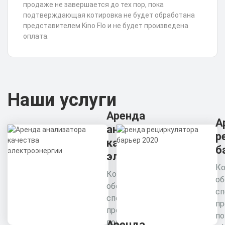
продаже не завершается до тех пор, пока
подтверждающая котировка не будет обработана
представителем Kino Flo и не будет произведена
оплата.
Наши услуги
Аренда
А
анализатора
р
качества
б
электроэнергии
Ко
Комплексное
об
обследование
сп
специалистами
пр
предприятия для
п
повышения
Аренда