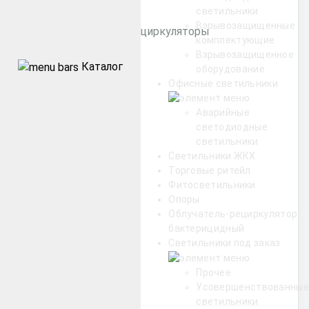
светильники
Взрывозащищенные
Бактерицидные рециркуляторы
комплектующие
Взрывозащищенное
Каталог
оборудование
Уличные
Офисные светильники
Промышленные
Аварийные
светодиодные
светильники
Архитектурные
Светильники ЖКХ
Торговые ритейл
Офисные
Фитосветильники
Опоры
Облучатель-рециркулятор
ЖКХ
бактерицидный
Светильники под заказ
Торговые ритейл
Прочее
Усовершенствованные
светильники
Фитосветильники