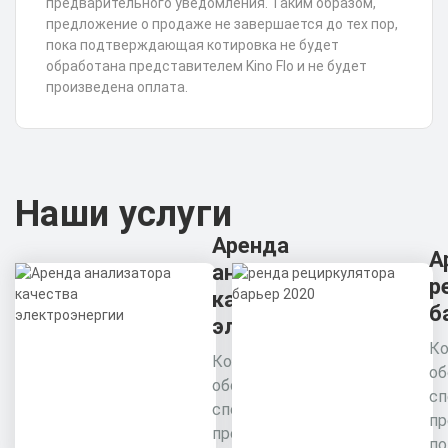
предварительного уведомления. Таким образом,
предложение о продаже не завершается до тех пор,
пока подтверждающая котировка не будет
обработана представителем Kino Flo и не будет
произведена оплата.
Наши услуги
Аренда
А
анализатора
р
качества
б
электроэнергии
Ко
Комплексное
об
обследование
сп
специалистами
пр
предприятия для
п