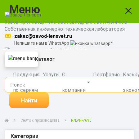
Меню
Завод-производитель светодиодных светильников
Собственная инженерно-техническая лаборатория
zakaz@zavod-lensvet.ru
Напишите нам в WhatsApp
8 (800) 775-65-74
Заказать звонок
Каталог
Продукция
Услуги
О
Портфолио
Кальк
по сериям
компании
эконо
Найти
Снято с производства
R/LVR-V690
Категории