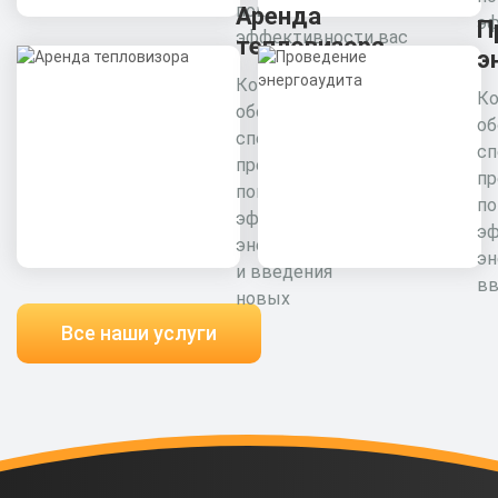
повышения
Аренда
эф
П
эффективности вас
тепловизора
э
Комплексное
Ко
обследование
об
специалистами
сп
предприятия для
пр
повышения
п
эффективности
э
энергоресурсов
эн
и введения
вв
новых
Все наши услуги