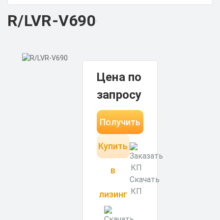
R/LVR-V690
Цена по
запросу
Получить
Купить
КП за 15
минут
в
Скачать
КП
лизинг