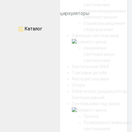
светильники
Взрывозащищенные
Бактерицидные рециркуляторы
комплектующие
Взрывозащищенное
Каталог
оборудование
Уличные
Офисные светильники
Промышленные
Аварийные
светодиодные
светильники
Архитектурные
Светильники ЖКХ
Торговые ритейл
Офисные
Фитосветильники
Опоры
Облучатель-рециркулятор
ЖКХ
бактерицидный
Светильники под заказ
Торговые ритейл
Прочее
Усовершенствованные
светильники
Фитосветильники