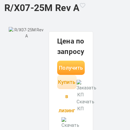
R/X07-25M Rev A
Цена по
запросу
Получить
Купить
КП за 15
минут
в
Скачать
КП
лизинг