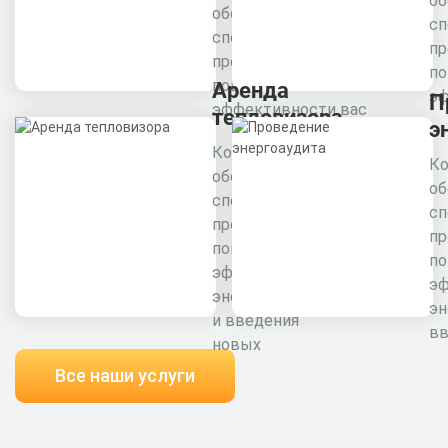
об
обследование
сп
специалистами
пр
предприятия для
п
повышения
Аренда
эф
П
эффективности вас
тепловизора
э
Комплексное
Ко
обследование
об
специалистами
сп
предприятия для
пр
повышения
п
эффективности
э
энергоресурсов
эн
и введения
вв
новых
Все наши услуги