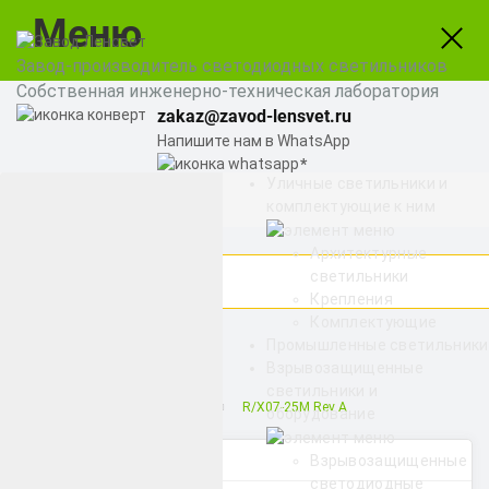
Меню
Завод-производитель светодиодных светильников
Собственная инженерно-техническая лаборатория
zakaz@zavod-lensvet.ru
Напишите нам в WhatsApp
Уличные светильники и
8 (800) 775-65-74
комплектующие к ним
Заказать звонок
Архитектурные
светильники
Крепления
Комплектующие
Найти
Промышленные светильники
Взрывозащищенные
светильники и
Снято с производства
R/X07-25M Rev A
оборудование
Категории
Взрывозащищенные
светодиодные