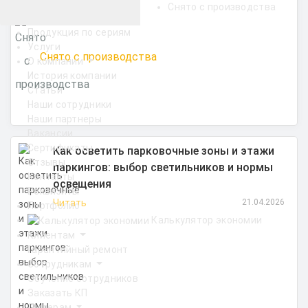
Снято с производства
Продукция по сериям
Услуги
Снято с производства
О компании
История компании
Статьи
Наши сотрудники
Наши партнеры
Вакансии
Сертификаты
Как осветить парковочные зоны и этажи
Отзывы
паркингов: выбор светильников и нормы
Контакты
освещения
Реквизиты
Читать
21.04.2026
Портфолио
Калькулятор экономии
Клиентам
Гарантийный ремонт
Сотрудникам
Обучение сотрудников
Заказать КП
Дилерам