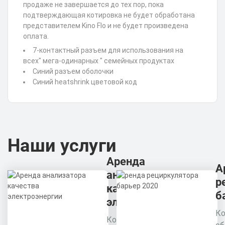
продаже не завершается до тех пор, пока
подтверждающая котировка не будет обработана
представителем Kino Flo и не будет произведена
оплата.
7-контактный разъем для использования на
всех" мега-одинарных " семейных продуктах
Синий разъем оболочки
Синий heatshrink цветовой код
Наши услуги
Аренда
А
анализатора
р
качества
б
электроэнергии
Ко
Комплексное