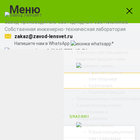
Меню
Завод-производитель светодиодных светильников
Собственная инженерно-техническая лаборатория
zakaz@zavod-lensvet.ru
Напишите нам в WhatsApp
8 (800) 775-65-74
Уличные светильники и
Заказать звонок
комплектующие к ним
Архитектурные
светильники
Крепления
Комплектующие
Найти
Промышленные светильники
Взрывозащищенные
светильники и
Снято с производства
S/KAS-IM61
оборудование
Категории
Взрывозащищенные
светодиодные