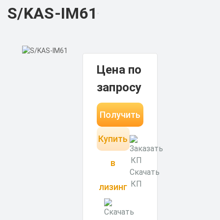
S/KAS-IM61
Цена по
запросу
Получить
Купить
КП за 15
минут
в
Скачать
КП
лизинг