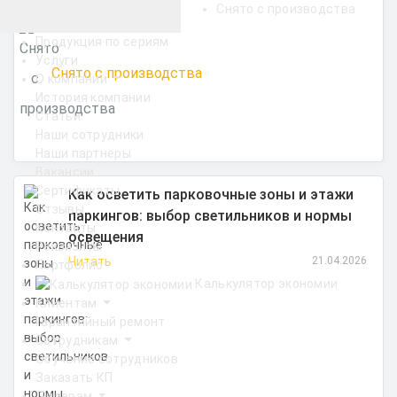
Снято с производства
Продукция по сериям
Услуги
Снято с производства
О компании
История компании
Статьи
Наши сотрудники
Наши партнеры
Вакансии
Сертификаты
Как осветить парковочные зоны и этажи
Отзывы
паркингов: выбор светильников и нормы
Контакты
освещения
Реквизиты
Читать
21.04.2026
Портфолио
Калькулятор экономии
Клиентам
Гарантийный ремонт
Сотрудникам
Обучение сотрудников
Заказать КП
Дилерам