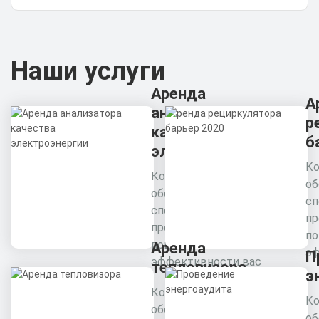
Наши услуги
Аренда
А
анализатора
р
качества
б
электроэнергии
Ко
Комплексное
об
обследование
сп
специалистами
пр
предприятия для
п
повышения
Аренда
эф
П
эффективности вас
тепловизора
э
Комплексное
Ко
обследование
об