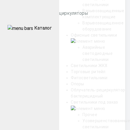
светильники
Взрывозащищенные
Бактерицидные рециркуляторы
комплектующие
Взрывозащищенное
Каталог
оборудование
Уличные
Офисные светильники
Промышленные
Аварийные
светодиодные
светильники
Архитектурные
Светильники ЖКХ
Торговые ритейл
Офисные
Фитосветильники
Опоры
Облучатель-рециркулятор
ЖКХ
бактерицидный
Светильники под заказ
Торговые ритейл
Прочее
Усовершенствованные
светильники
Фитосветильники