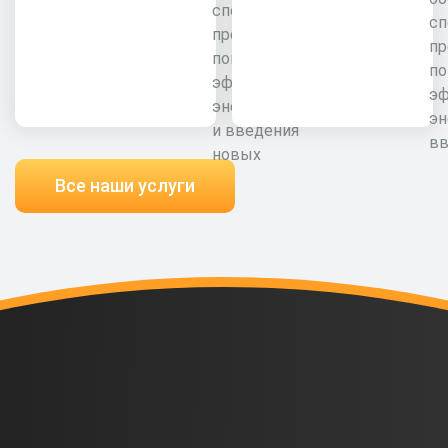
специалистами
сп
предприятия для
пр
повышения
п
эффективности
э
энергоресурсов
эн
и введения
вв
новых
Все наши услуги