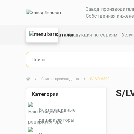
Завод-производител
Собственная инжене
Каталог
Продукция по сериям
Услу
Снято с производства
S/LVR-V390
S/L
Категории
Бактерицидные
рециркуляторы