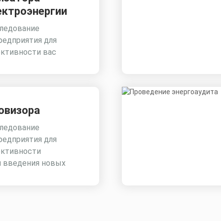
ектроэнергии
ледование
редприятия для
ктивности вас
овизора
ледование
редприятия для
ктивности
и введения новых