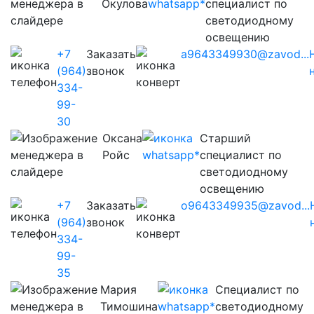
Окулова
специалист по
светодиодному
освещению
+7
Заказать
a9643349930@zavod...
(964)
звонок
334-
99-
30
Оксана
Старший
Ройс
специалист по
светодиодному
освещению
+7
Заказать
o9643349935@zavod...
(964)
звонок
334-
99-
35
Мария
Cпециалист по
Тимошина
светодиодному