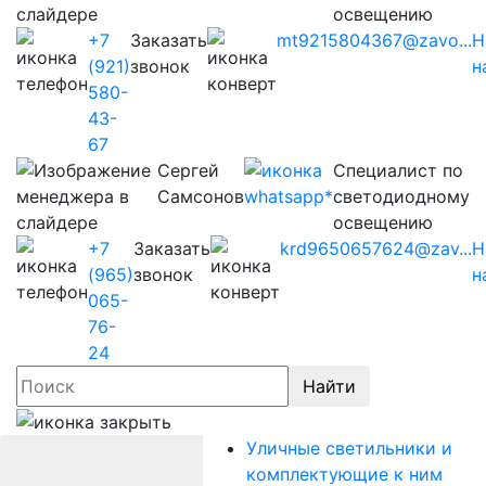
освещению
+7
Заказать
mt9215804367@zavo...
Н
(921)
звонок
н
580-
43-
67
Сергей
Cпециалист по
Самсонов
светодиодному
освещению
+7
Заказать
krd9650657624@zav...
Н
(965)
звонок
н
065-
76-
24
Найти
Уличные светильники и
комплектующие к ним