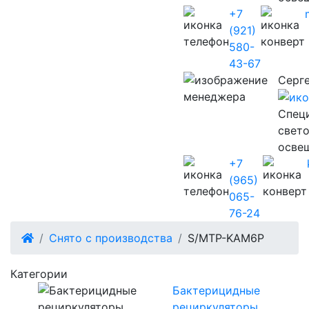
+7
(921)
580-
43-67
Серг
Cпец
свет
осве
+7
(965)
065-
76-24
Снято с производства
S/MTP-KAM6P
Категории
Бактерицидные
рециркуляторы