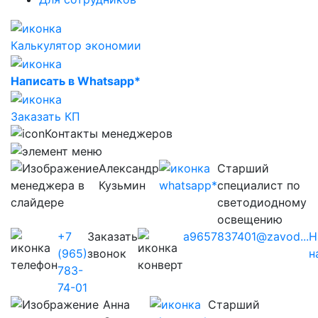
Калькулятор экономии
Написать в Whatsapp*
Заказать КП
Контакты менеджеров
Александр
Старший
Кузьмин
специалист по
светодиодному
освещению
+7
Заказать
a9657837401@zavod...
Н
(965)
звонок
н
783-
74-01
Анна
Старший