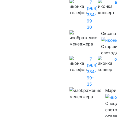
+7
(964)
334-
99-
30
Оксана
Старши
светод
+7
o
(964)
334-
99-
35
Мари
Cпец
свет
осве