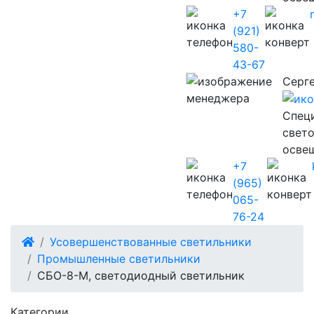
+7
(921)
580-
43-67
Серг
Cпец
свет
осве
+7
(965)
065-
76-24
Усовершенствованные светильники
Промышленные светильники
СБО-8-М, светодиодный светильник
Категории