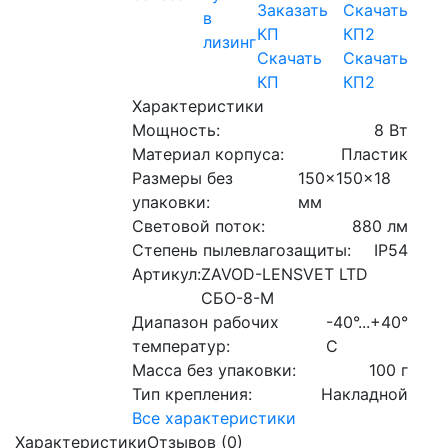
в
лизинг
Скачать
Скачать
КП
КП2
Характеристики
Мощность:
8 Вт
Материал корпуса:
Пластик
Размеры без
150x150x18
упаковки:
мм
Световой поток:
880 лм
Степень пылевлагозащиты:
IP54
Артикул:
ZAVOD-LENSVET LTD
СБО-8-М
Диапазон рабочих
-40°...+40°
температур:
C
Масса без упаковки:
100 г
Тип крепления:
Накладной
Все характеристики
Характеристики
Отзывов (0)