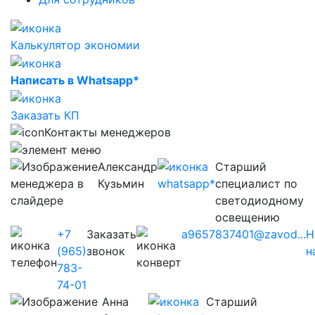
Калькулятор экономии
Написать в Whatsapp*
Заказать КП
Контакты менеджеров
Александр
Старший
Кузьмин
специалист по
светодиодному
освещению
+7
Заказать
a9657837401@zavod...
Н
(965)
звонок
н
783-
74-01
Анна
Старший