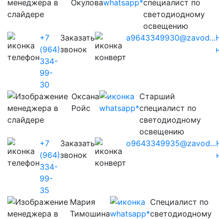
Окулова
специалист по
светодиодному
освещению
+7
Заказать
a9643349930@zavod...
(964)
звонок
334-
99-
30
Оксана
Старший
Ройс
специалист по
светодиодному
освещению
+7
Заказать
o9643349935@zavod...
(964)
звонок
334-
99-
35
Мария
Cпециалист по
Тимошина
светодиодному