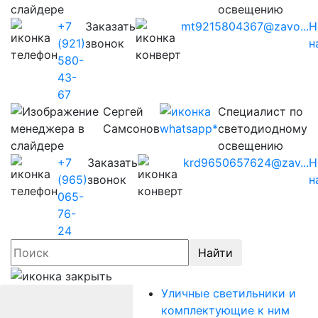
освещению
+7
Заказать
mt9215804367@zavo...
Н
(921)
звонок
н
580-
43-
67
Сергей
Cпециалист по
Самсонов
светодиодному
освещению
+7
Заказать
krd9650657624@zav...
Н
(965)
звонок
н
065-
76-
24
Найти
Уличные светильники и
комплектующие к ним