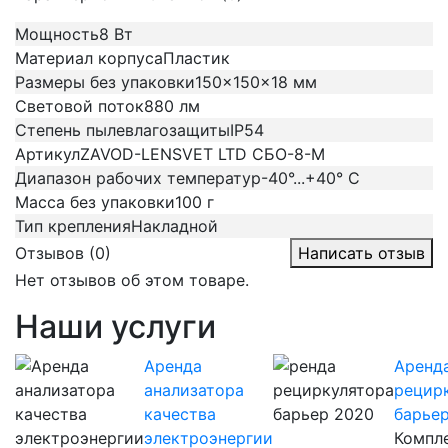
Мощность
8 Вт
Материал корпуса
Пластик
Размеры без упаковки
150x150x18 мм
Световой поток
880 лм
Степень пылевлагозащиты
IP54
Артикул
ZAVOD-LENSVET LTD СБО-8-М
Диапазон рабочих температур
-40°...+40° C
Масса без упаковки
100 г
Тип крепления
Накладной
Отзывов (0)
Написать отзыв
Нет отзывов об этом товаре.
Наши услуги
Аренда
Аренд
анализатора
рецир
качества
барье
электроэнергии
Компл