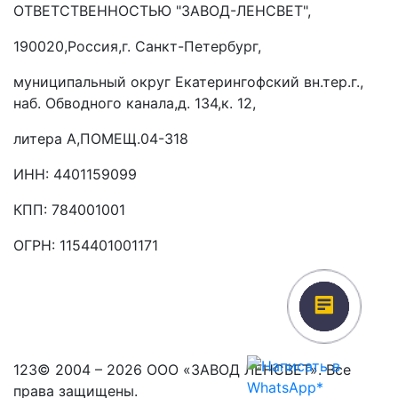
ОТВЕТСТВЕННОСТЬЮ "ЗАВОД-ЛЕНСВЕТ",
190020,Россия,г. Санкт-Петербург,
муниципальный округ Екатерингофский вн.тер.г.,
наб. Обводного канала,д. 134,к. 12,
литера А,ПОМЕЩ.04-318
ИНН: 4401159099
КПП: 784001001
ОГРН: 1154401001171
* WhatsApp принадлежит компании Meta Platforms Inc., признанной
экстремистской организацией. Деятельность Meta запрещена на
территории Российской Федерации (решение Тверского районного суда г.
Москвы от 21.03.2022).
123© 2004 – 2026 ООО «ЗАВОД ЛЕНСВЕТ». Все
права защищены.