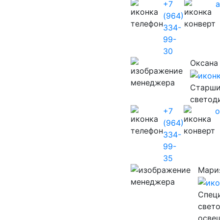
+7
(964)
334-
99-
30
Оксана
Старши
светод
+7
o
(964)
334-
99-
35
Мари
Cпец
свет
осве