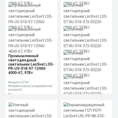
Мощность: 49 Вт
Материал корпуса: анодированный
алюминий
Производитель источника питания:
Цена по запросу
Аргос-Трейд (производство Россия)
Получить КП за 15
Скачать
минут
КП
Промышленный
светодиодный
светильник LenSvet LSS-
PR-UV-018-97-12960-
4000-67, 97Вт
Мощность: 97 Вт
Материал корпуса: анодированный
алюминий
Производитель источника питания:
Цена по запросу
Аргос-Трейд (производство Россия)
Уличный светодиодный
Получить КП за 15
светильник LenSvet LSS-
ST-KU-018-373-50220-
Скачать
минут
4000-67, 373Вт
КП