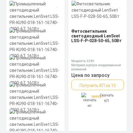
Получить КП за 15
Мощность: 30 Вт
Материал корпуса: алюминиевый
Скачать
минут
сплав
КП
Световой поток: 3000 лм
Цена по запросу
Получить КП за 15
Фитосветильник
светодиодный LenSvet
Скачать
LSS-F-P-028-50-65, 50Вт
минут
КП
Мощность: 50 Вт
Материал корпуса: анодированный
алюминий
Размеры без упаковки: 150х205х100
Цена по запросу
мм
Получить КП за 15
Скачать
минут
КП