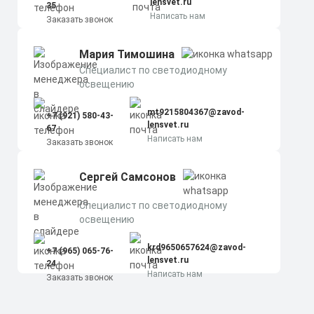
lensvet.ru
35
Написать нам
Заказать звонок
Мария Тимошина
Cпециалист по светодиодному
освещению
mt9215804367@zavod-
+7 (921) 580-43-
lensvet.ru
67
Написать нам
Заказать звонок
Сергей Самсонов
Cпециалист по светодиодному
освещению
krd9650657624@zavod-
+7 (965) 065-76-
lensvet.ru
24
Написать нам
Заказать звонок