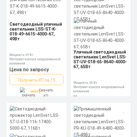
Светодиодный уличный
светильник LSS-ST-K-
018-49-6615-4000-67,
49Вт
Уличный светодиодный
Мощность: 49 Вт
светильник LenSvet LSS-
Материал корпуса: анодированный
ST-UV-018-65-8640-4000-
алюминий
67, 65Вт
Производитель источника питания:
Цена по запросу
Россия
Получить КП за 15
Мощность: 65 Вт
Материал корпуса: анодированный
Скачать
минут
алюминий
КП
Производитель источника питания:
Цена по запросу
Аргос-Трейд (производство Россия)
Светильник
Получить КП за 15
светодиодный в
комплекте с
подключенным кабелем
Скачать
минут
ПВС 2х1,5
КП
Мощность: 60 Вт