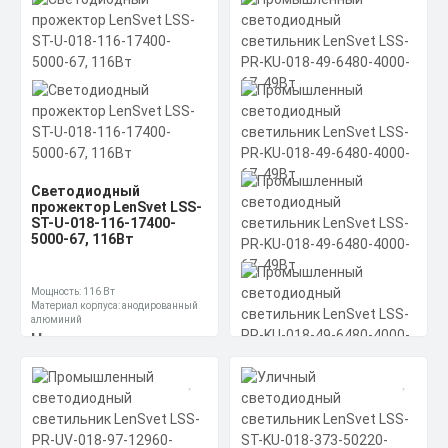
Размеры без упаковки: 58х58х665
мм
Световой поток: 8400 лм
Цена по запросу
Получить КП за 15
Скачать
минут
КП
Светодиодный
прожектор LenSvet LSS-
ST-U-018-116-17400-
5000-67, 116Вт
Мощность: 116 Вт
Материал корпуса: анодированный
алюминий
Производитель источника питания:
Цена по запросу
Аргос-Трейд (производство Россия)
Промышленный
Получить КП за 15
светодиодный
светильник LenSvet LSS-
Скачать
минут
PR-KU-018-49-6480-4000-
КП
67, 49Вт