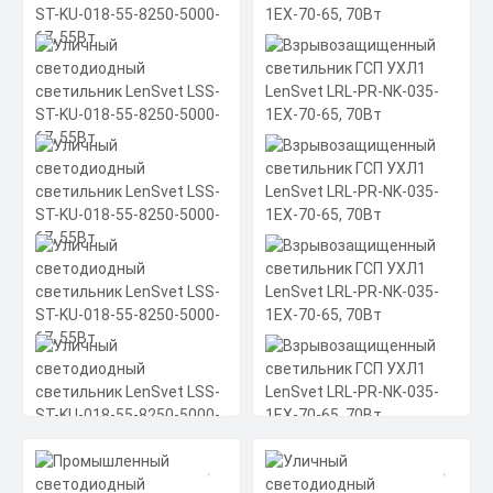
Мощность: 373 Вт
Материал корпуса: анодированный
алюминий
Производитель источника питания:
Цена по запросу
Аргос-Трейд (производство Россия)
Получить КП за 15
Скачать
минут
КП
Уличный светодиодный
Взрывозащищенный
светильник LenSvet LSS-
светильник ГСП УХЛ1
ST-KU-018-55-8250-5000-
LenSvet LRL-PR-NK-035-