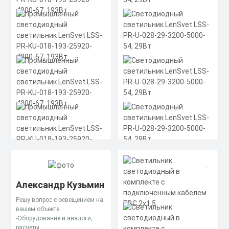
Промышленный
светодиодный
светильник LenSvet LSS-
PR-KU-018-193-25920-
Александр Кузьмин
4000-67, 193Вт
Решу вопрос с освещением на
Светодиодный
вашем объекте
Мощность: 193 Вт
светильник LenSvet LSS-
Материал корпуса: анодированный
-Оборудование и аналоги,
PR-U-028-29-3200-5000-
алюминий
расчеты