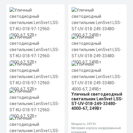
Промышленный
светодиодный
светильник LenSvet LSS-
PR-KU90-018-161-16740-
4000-67, 161Вт
Мощность: 161 Вт
Материал корпуса: анодированный
алюминий
Производитель источника питания:
Цена по запросу
Аргос-Трейд (производство Россия)
Получить КП за 15
Скачать
минут
КП
Уличный светодиодный
светильник LenSvet LSS-
ST-UV-018-249-33480-
4000-67, 249Вт
Мощность: 249 Вт
Материал корпуса: анодированный
алюминий