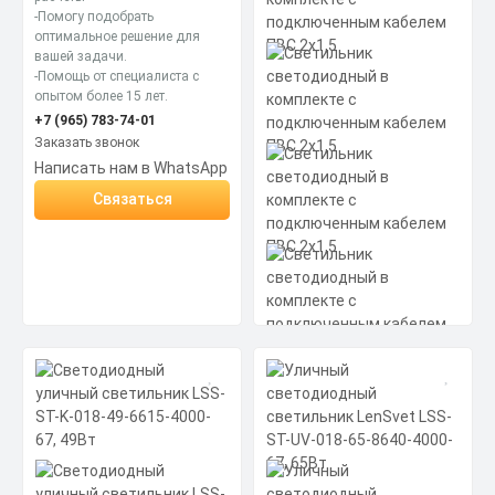
54, 29Вт
Производитель источника питания:
Цена по запросу
-Помогу подобрать
Аргос-Трейд (производство Россия)
оптимальное решение для
Получить КП за 15
вашей задачи.
Мощность: 29 Вт
-Помощь от специалиста с
Материал корпуса: полистирол
Скачать
минут
Размеры без упаковки: 1195x200x34
опытом более 15 лет.
КП
мм
Цена по запросу
+7 (965) 783-74-01
Заказать звонок
Получить КП за 15
Написать нам в WhatsApp
Скачать
минут
Связаться
КП