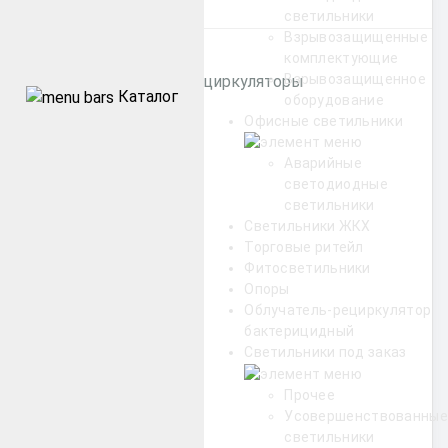
Категории
светильники
Взрывозащищенные
комплектующие
Взрывозащищенное
Бактерицидные рециркуляторы
Каталог
оборудование
Офисные светильники
Уличные
Аварийные
светодиодные
Промышленные
светильники
Светильники ЖКХ
Архитектурные
Торговые ритейл
Фитосветильники
Опоры
Офисные
Облучатель-рециркулятор
бактерицидный
ЖКХ
Светильники под заказ
Прочее
Торговые ритейл
Усовершенствованные
светильники