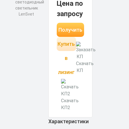
Цена по
запросу
Получить
Купить
КП за 15
минут
в
Скачать
КП
лизинг
Скачать
КП2
Характеристики