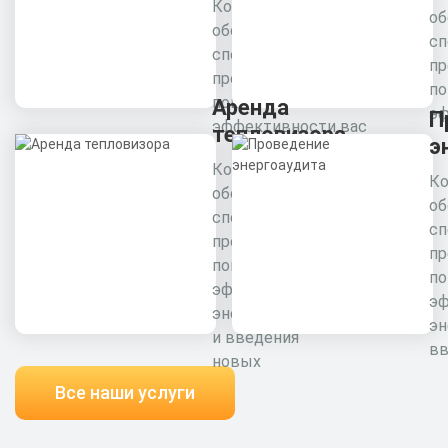
Комплексное
об
обследование
сп
специалистами
пр
предприятия для
п
повышения
Аренда
эф
П
эффективности вас
тепловизора
э
Комплексное
Ко
обследование
об
специалистами
сп
предприятия для
пр
повышения
п
эффективности
э
энергоресурсов
эн
и введения
вв
новых
Все наши услуги