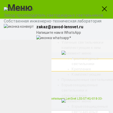
Меню
Завод-производитель светодиодных светильников
Собственная инженерно-техническая лаборатория
zakaz@zavod-lensvet.ru
Напишите нам в WhatsApp
Уличные светильники и
8 (800) 775-65-74
комплектующие к ним
Заказать звонок
Архитектурные
светильники
Крепления
Комплектующие
Найти
Промышленные светильники
Взрывозащищенные
светильники и
Снято с производства
оборудование
Уличный светодиодный светильник LenSvet LSS-ST-KU-018-33-
4320-4000-67, 33Вт
Взрывозащищенные
светодиодные