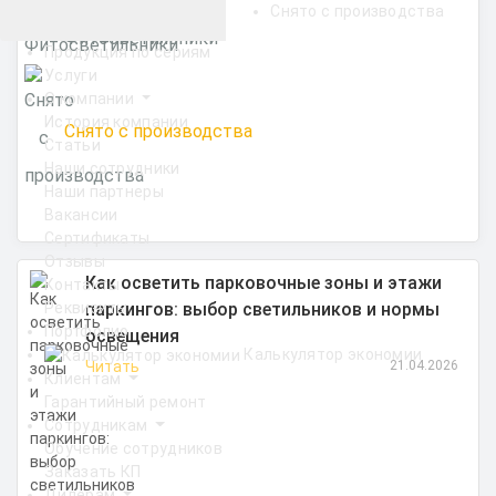
Снято с производства
Фитосветильники
Продукция по сериям
Услуги
О компании
История компании
Снято с производства
Статьи
Наши сотрудники
Наши партнеры
Вакансии
Сертификаты
Отзывы
Как осветить парковочные зоны и этажи
Контакты
паркингов: выбор светильников и нормы
Реквизиты
Портфолио
освещения
Калькулятор экономии
Читать
21.04.2026
Клиентам
Гарантийный ремонт
Сотрудникам
Обучение сотрудников
Заказать КП
Дилерам