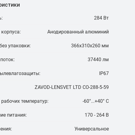
ристики
:
284 Вт
 корпуса:
Анодированный алюминий
без упаковки:
366х310х260 мм
поток:
37440 лм
пылевлагозащиты:
IP67
ZAVOD-LENSVET LTD СО-288-5-59
 рабочих температур:
-60°...+40° C
ие питания:
170 - 264 В
ения:
Универсальное