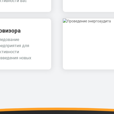
тивности вас
овизора
ледование
редприятия для
ктивности
 введения новых