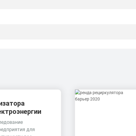
изатора
ектроэнергии
ледование
редприятия для