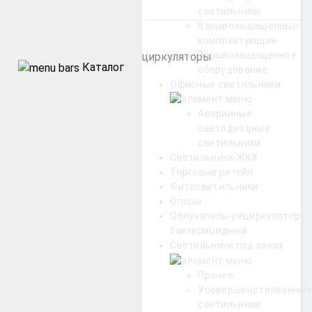
Категории
светильники
Взрывозащищенные
комплектующие
Взрывозащищенное
Бактерицидные рециркуляторы
Каталог
оборудование
Офисные светильники
Уличные
Аварийные
светодиодные
Промышленные
светильники
Светильники ЖКХ
Архитектурные
Торговые ритейл
Фитосветильники
Опоры
Офисные
Облучатель-рециркулятор
бактерицидный
ЖКХ
Светильники под заказ
Прочее
Торговые ритейл
Усовершенствованные
светильники