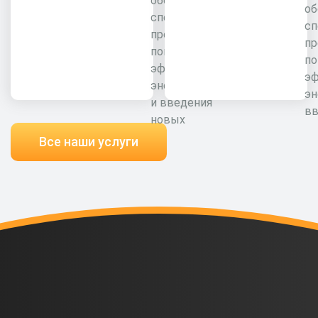
обследование
об
специалистами
сп
предприятия для
пр
повышения
п
эффективности
э
энергоресурсов
эн
и введения
вв
новых
Все наши услуги