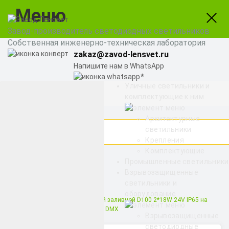
Меню
Завод-производитель светодиодных светильников
Собственная инженерно-техническая лаборатория
zakaz@zavod-lensvet.ru
Напишите нам в WhatsApp
Уличные светильники и
8 (800) 775-65-74
комплектующие к ним
Заказать звонок
Архитектурные
светильники
Крепления
Комплектующие
Найти
Промышленные светильники
Взрывозащищенные
светильники и
Снято с производства
оборудование
Светильник двухсторонний заливной D100 2*18W 24V IP65 на
светодиодах CREE (США) RGB DMX
Взрывозащищенные
светодиодные