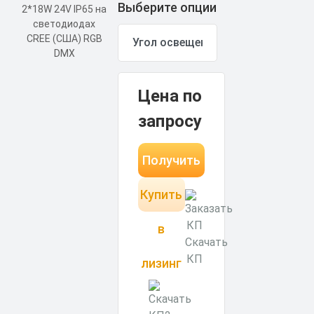
Выберите опции
Цена по
запросу
Получить
Купить
КП за 15
минут
в
Скачать
КП
лизинг