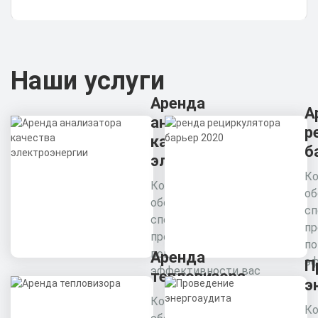
Наши услуги
Аренда
А
анализатора
р
качества
б
электроэнергии
Ко
Комплексное
об
обследование
сп
специалистами
пр
предприятия для
п
повышения
Аренда
эф
П
эффективности вас
тепловизора
э
Комплексное
Ко