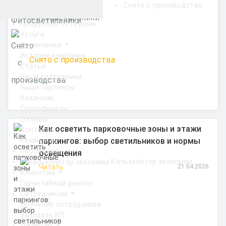
Снято с производства
Фитосветильники
Продукция по сериям
Услуги
О компании
История компании
Снято с производства
Статьи
Наши сотрудники
Наши партнеры
Вакансии
Сертификаты
Отзывы
Как осветить парковочные зоны и этажи
Контакты
паркингов: выбор светильников и нормы
Реквизиты
Портфолио
освещения
Калькулятор экономии
Читать
21.04.2026
Клиентам
Гарантийный ремонт
Сотрудникам
Обучение сотрудников
Заказать КП
Дилерам