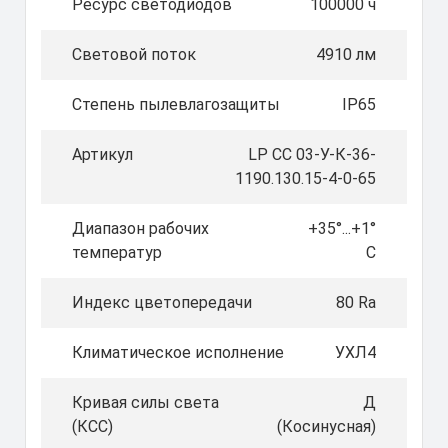
Ресурс светодиодов
100000 ч
Световой поток
4910 лм
Степень пылевлагозащиты
IP65
Артикул
LP СС 03-У-К-36-
1190.130.15-4-0-65
Диапазон рабочих
+35°...+1°
температур
C
Индекс цветопередачи
80 Ra
Климатическое исполнение
УХЛ4
Кривая силы света
Д
(КСС)
(Косинусная)