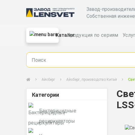
Завод-производител
Собственная инжене
Каталог
Продукция по сериям
Услу
Айсберг
Айсберг, производство Китай
Све
Све
Категории
LSS
Бактерицидные
рециркуляторы