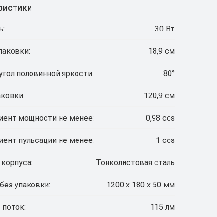
ристики
ь:
30 Вт
паковки:
18,9 см
угол половинной яркости:
80°
аковки:
120,9 см
ент мощности не менее:
0,98 cos
ент пульсации не менее:
1 cos
 корпуса:
Тонколистовая сталь
без упаковки:
1200 x 180 x 50 мм
 поток:
115 лм