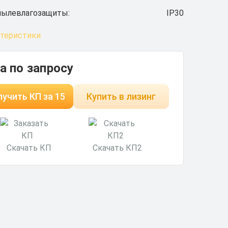
пылевлагозащиты:
IP30
ктеристики
а по запросу
учить КП за 15
Купить в лизинг
минут
Скачать КП
Скачать КП2