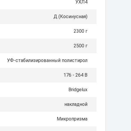
УХЛ4
Д (Косинусная)
2300 г
2500 г
УФ-стабилизированный полистирол
176 - 264 В
Bridgelux
накладной
Микропризма