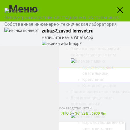
Меню
Завод-производитель светодиодных светильников
Собственная инженерно-техническая лаборатория
zakaz@zavod-lensvet.ru
Напишите нам в WhatsApp
Уличные светильники и
8 (800) 775-65-74
комплектующие к ним
Заказать звонок
Архитектурные
светильники
Крепления
Комплектующие
Найти
Промышленные светильники
Взрывозащищенные
светильники и
Айсберг
Айсберг, производство Китай
оборудование
Светильник светодиодный "ЛПО 2 х 36" 52 Вт, 6900 Лм
Взрывозащищенные
Категории
светодиодные