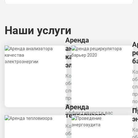
Наши услуги
Аренда
А
анализатора
р
качества
б
электроэнергии
Ко
Комплексное
об
обследование
сп
специалистами
пр
предприятия для
п
повышения
Аренда
эф
П
эффективности вас
тепловизора
э
Комплексное
Ко
обследование
об