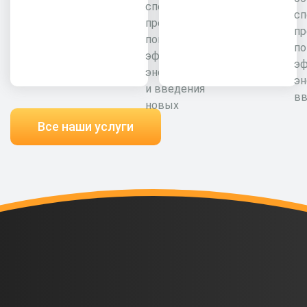
специалистами
сп
предприятия для
пр
повышения
п
эффективности
э
энергоресурсов
эн
и введения
вв
новых
Все наши услуги