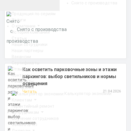
Снято с производства
Фитосветильники
Продукция по сериям
Услуги
О компании
Снято с производства
История компании
Статьи
Наши сотрудники
Наши партнеры
Вакансии
Сертификаты
Как осветить парковочные зоны и этажи
Отзывы
Контакты
паркингов: выбор светильников и нормы
Реквизиты
освещения
Портфолио
Читать
21.04.2026
Калькулятор экономии
Клиентам
Гарантийный ремонт
Сотрудникам
Обучение сотрудников
Заказать КП
Дилерам