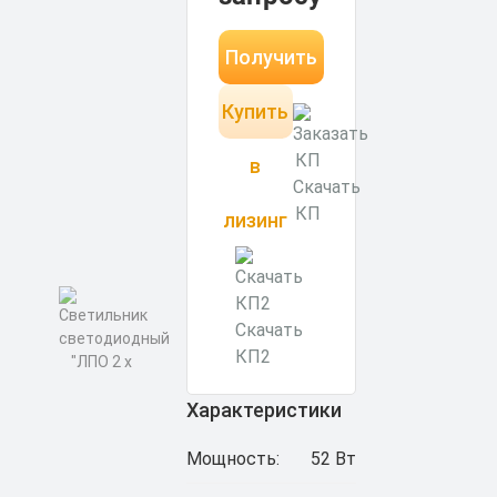
Получить
Купить
КП за 15
минут
в
Скачать
КП
лизинг
Скачать
КП2
Характеристики
Мощность:
52 Вт