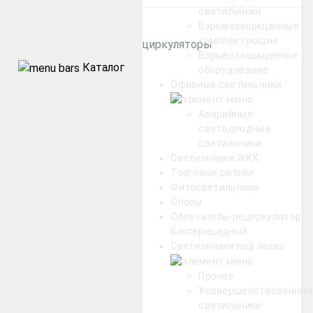
светильники
Взрывозащищенные
комплектующие
Бактерицидные рециркуляторы
Взрывозащищенное
Каталог
оборудование
Офисные светильники
Уличные
Аварийные
Промышленные
светодиодные
светильники
Светильники ЖКХ
Архитектурные
Торговые ритейл
Фитосветильники
Офисные
Опоры
Облучатель-рециркулятор
ЖКХ
бактерицидный
Светильники под заказ
Прочее
Торговые ритейл
Усовершенствованные
светильники