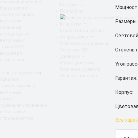
Взрывозащищенное
Реквизиты
Мощност
борудование
Портфолио
ые светильники
Калькулят
Размеры 
Клиентам
Аварийные
Гарантийный ремонт
светодиодные
Световой
Сотрудникам
ветильники
Обучение сотрудников
льники ЖКХ
Степень 
Заказать КП
ые ритейл
Дилерам
ветильники
Стать дилером
Угол расс
Обучение дилеров
атель-рециркулятор
Экспорт товаров
Гарантия:
рицидный
ьники под заказ
Корпус:
Прочее
Усовершенствованные
Цветовая
ветильники
с производства
Все хара