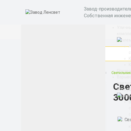
Завод-производител
Собственная инжене
Уличны
компл
А
с
Промы
Офисные светодиодные светильники
Светильник
Взрыв
светил
Све
Категории
обору
300
Бактерицидные
рециркуляторы
с
Уличные