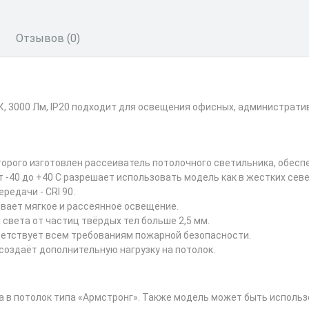
Отзывов (0)
К, 3000 Лм, IP20 подходит для освещения офисных, администрати
орого изготовлен рассеиватель потолочного светильника, обесп
 -40 до +40 С разрешает использовать модель как в жестких севе
редачи - CRI 90.
вает мягкое и рассеянное освещение.
света от частиц твёрдых тел больше 2,5 мм.
етствует всем требованиям пожарной безопасности.
 создаёт дополнительную нагрузку на потолок.
 в потолок типа «Армстронг». Также модель может быть использ