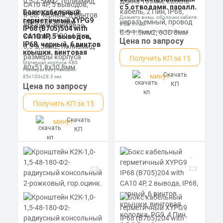
с 5 отводами, паралл,
Бокс кабельный
без клапана, винтовой,
Диаметр внеш. оболочки кабеля:
герметичный XYPG9
длина 163мм, кабель-
9 OD 11 мм
IP68 (B705)504 with
кабель, 2 Пин, IP68,
Материал корпуса: полиамид
CA10 4P, 5 выводов,
неразъемный, провод
Номинальное напряжение: 250 В
Цена по запросу
IP68, черный, 6 винтов
0.5-1.5мм2, 6OD 8мм
крышки, винтовая
Получить КП за 15
колодка, PG9, 4 Пин,
Материал корпуса: ABS
0,5-2,5мм2, полиамид,
Размеры без упаковки:
Скачать
размеры корпуса
минут
85x100x28.3 мм
80х51,8х30,8мм
Степень пылевлагозащиты: IP67
КП
Цена по запросу
Получить КП за 15
Скачать
минут
КП