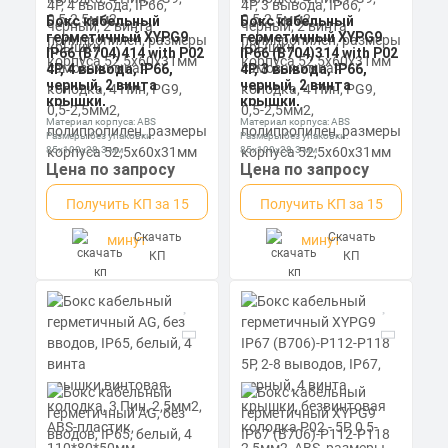
Бокс кабельный
Бокс кабельный
герметичный XYPG9
герметичный XYPG9
IP66 (B704)414 with P02
IP66 (B704)314 with P02
4P, 4 вывода, IP66,
4P, 3 вывода, IP66,
черный, 2 винта
черный, 2 винта
крышки,
крышки,
самозажимная
самозажимная
Материал корпуса: ABS
Материал корпуса: ABS
колодка, 4 Пин, PG9,
колодка, 4 Пин, PG9,
Размеры без упаковки:
Размеры без упаковки:
0,5-2,5мм2,
0,5-2,5мм2,
85x100x28.3 мм
85x100x28.3 мм
полипропилен,
полипропилен,
Степень пылевлагозащиты: IP67
Степень пылевлагозащиты: IP67
Цена по запросу
Цена по запросу
размеры корпуса
размеры корпуса
52,5х60х31мм
52,5х60х31мм
Получить КП за 15
Получить КП за 15
Скачать
Скачать
минут
минут
КП
КП