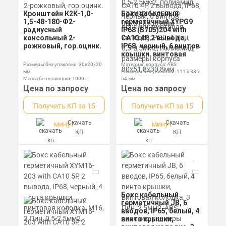
Кронштейн К2К-1,0-
Бокс кабельный
1,5-48-180-Ф2-
герметичный XYPG9
радиусный
IP68 (B705)204 with
консольный 2-
CA10 4P, 2 вывода,
рожковый, гор.оцинк.
IP68, черный, 6 винтов
крышки, винтовая
колодка, PG9, 4 Пин,
Размеры без упаковки: 30x20x30
Материал корпуса: ABS
0,5-2,5мм2, полиамид,
мм
Размеры без упаковки: 111 x 83 x
размеры корпуса
Масса без упаковки: 1000 г
54 мм
80х51,8х30,8мм
Степень пылевлагозащиты: IP68
Цена по запросу
Цена по запросу
Получить КП за 15
Получить КП за 15
Скачать
Скачать
минут
минут
КП
КП
Бокс кабельный
герметичный JB, 6
вводов, IP65, белый, 4
винта крышки,