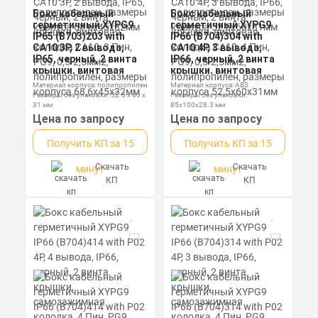
Бокс кабельный
Бокс кабельный
герметичный XYPG9
герметичный XYPG9
IP65 (B703)203 with
IP66 (B704)304 with
CA10 3P, 2 вывода,
CA10 4P, 3 вывода,
IP65, черный, 2 винта
IP66, черный, 2 винта
крышки, винтовая
крышки, винтовая
колодка CA10, 3 Пин,
колодка CA10, 4 Пин,
Материал корпуса: полипропилен
Материал корпуса: ABS
PG9, 0,5-2,5мм2,
PG9, 0,5-2,5мм2,
Размеры без упаковки: 52.5 x 60 x
Размеры без упаковки:
полипропилен,
полипропилен,
31 мм
85x100x28.3 мм
размеры корпуса
размеры корпуса
Степень пылевлагозащиты: IP66
Степень пылевлагозащиты: IP67
Цена по запросу
Цена по запросу
68,6х45х32мм
52,5х60х31мм
Получить КП за 15
Получить КП за 15
Скачать
Скачать
минут
минут
КП
КП