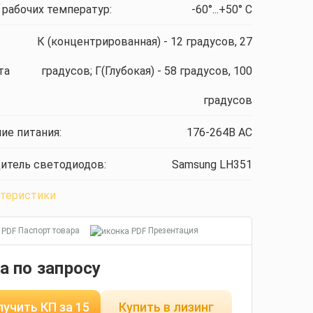
 рабочих температур:
-60°...+50° С
К (концентрированная) - 12 градусов, 27
та
градусов; Г(Глубокая) - 58 градусов, 100
градусов
ие питания:
176-264В AС
итель светодиодов:
Samsung LH351
ктеристики
Паспорт товара
Презентация
а по запросу
учить КП за 15
Купить в лизинг