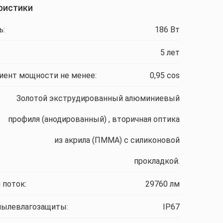
ристики
ь:
186 Вт
5 лет
ент мощности не менее:
0,95 cos
Золотой экструдированный алюминиевый
профиля (анодированный) , вторичная оптика
из акрила (ПММА) с силиконовой
прокладкой.
 поток:
29760 лм
пылевлагозащиты:
IP67