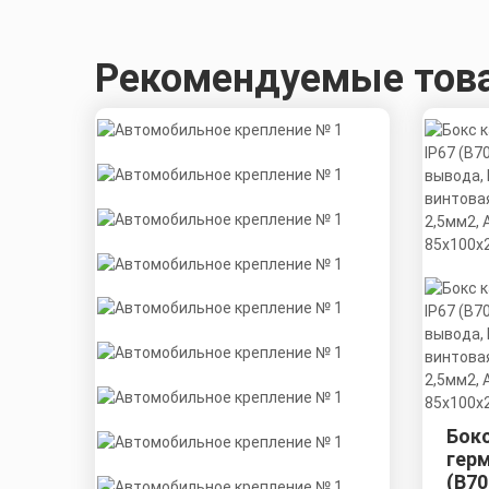
Рекомендуемые тов
Бок
гер
(B70