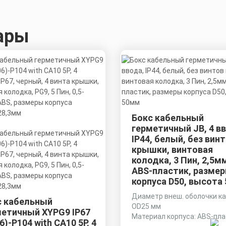
ары
Бокс кабельный
герметичный JB, 4 в
IP44, белый, без вин
крышки, винтовая
колодка, 3 Пин, 2,5м
ABS-пластик, разме
корпуса D50, высота
Диаметр внеш. оболочки ка
с кабельный
OD25 мм
метичный XYPG9 IP67
Материал корпуса: ABS-пл
6)-P104 with CA10 5P, 4