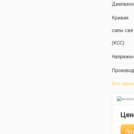
Диапазон
Кривая
силы све
(КСС):
Напряжен
Производ
Все хара
Цен
Пол