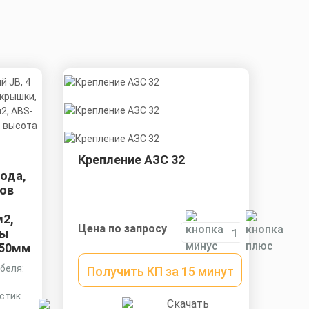
Крепление АЗС 32
вода,
тов
м2,
Цена по запросу
ры
 50мм
беля:
Получить КП за 15 минут
астик
Скачать